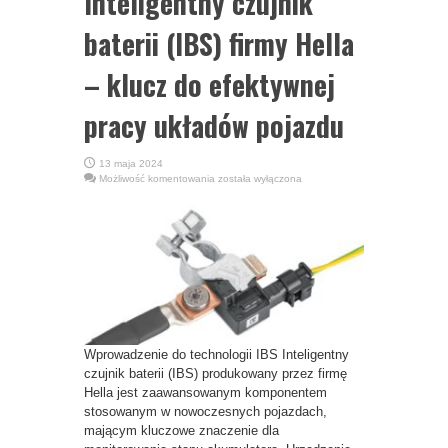
Inteligentny czujnik
baterii (IBS) firmy Hella
– klucz do efektywnej
pracy układów pojazdu
13 maja 2024
Inteligentny
Możliwość komentowania
została wyłączona
czujnik
baterii
(IBS)
firmy
Hella
–
klucz
do
efektywnej
pracy
układów
pojazdu
Wprowadzenie do technologii IBS Inteligentny
czujnik baterii (IBS) produkowany przez firmę
Hella jest zaawansowanym komponentem
stosowanym w nowoczesnych pojazdach,
mającym kluczowe znaczenie dla