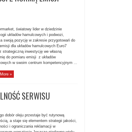
rmarket, światowy lider w dziedzinie
logii układów hamulcowych i podwozi,
a swoją pozycję w zakresie przygotowań do
emisji dla układów hamulcowych Euro7
z strategiczną inwestycję we własną
ię do pomiaru emisji z układów
owych w swoim centrum kompetencyjnym ...
More »
ALNOŚĆ SERWISU
go dobór oleju przestaje być rutynową
cią, a staje się elementem strategii jakości,
ności i ograniczania reklamacji w
esnym warsztacie Jeszcze niedawno wielu