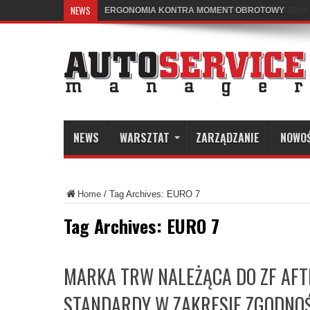
NEWS
ERGONOMIA KONTRA MOMENT OBROTOWY
NEWS
WARSZTAT
ZARZĄDZANIE
NOWO
Home
/
Tag Archives: EURO 7
Tag Archives:
EURO 7
MARKA TRW NALEŻĄCA DO ZF AF
STANDARDY W ZAKRESIE ZGODNOŚ