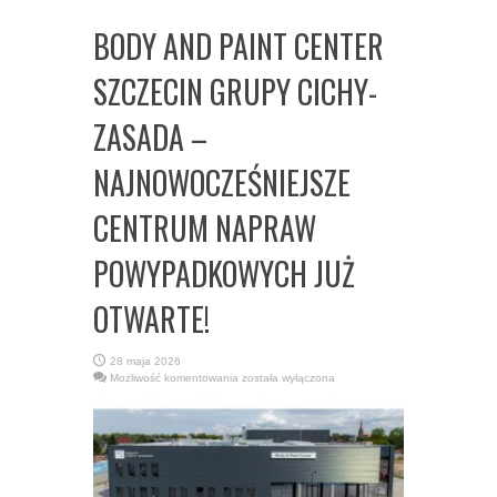
BODY AND PAINT CENTER
SZCZECIN GRUPY CICHY-
ZASADA –
NAJNOWOCZEŚNIEJSZE
CENTRUM NAPRAW
POWYPADKOWYCH JUŻ
OTWARTE!
28 maja 2026
BODY
Możliwość komentowania
została wyłączona
AND
PAINT
CENTER
SZCZECIN
GRUPY
CICHY-
ZASADA
–
NAJNOWOCZEŚNIEJSZE