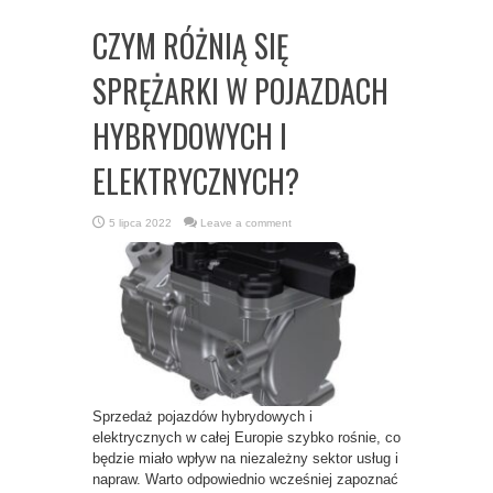
CZYM RÓŻNIĄ SIĘ
SPRĘŻARKI W POJAZDACH
HYBRYDOWYCH I
ELEKTRYCZNYCH?
5 lipca 2022
Leave a comment
Sprzedaż pojazdów hybrydowych i
elektrycznych w całej Europie szybko rośnie, co
będzie miało wpływ na niezależny sektor usług i
napraw. Warto odpowiednio wcześniej zapoznać