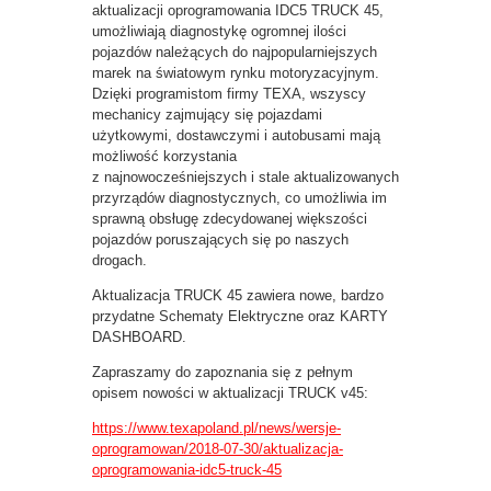
aktualizacji oprogramowania IDC5 TRUCK 45,
umożliwiają diagnostykę ogromnej ilości
pojazdów należących do najpopularniejszych
marek na światowym rynku motoryzacyjnym.
Dzięki programistom firmy TEXA, wszyscy
mechanicy zajmujący się pojazdami
użytkowymi, dostawczymi i autobusami mają
możliwość korzystania
z najnowocześniejszych i stale aktualizowanych
przyrządów diagnostycznych, co umożliwia im
sprawną obsługę zdecydowanej większości
pojazdów poruszających się po naszych
drogach.
Aktualizacja TRUCK 45 zawiera nowe, bardzo
przydatne Schematy Elektryczne oraz KARTY
DASHBOARD.
Zapraszamy do zapoznania się z pełnym
opisem nowości w aktualizacji TRUCK v45:
https://www.texapoland.pl/news/wersje-
oprogramowan/2018-07-30/aktualizacja-
oprogramowania-idc5-truck-45