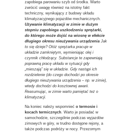
zapobiega parowaniu szyb od środka. Warto
zwrócić uwagę również na istotny fakt
techniczny, wynikający z budowy układu
klimatyzacyjnego pojazdów mechanicznych.
Używanie klimatyzacji w zimie w dużym
stopniu zapobiega uszkodzeniu sprężarki,
do którego może dojść na wiosnę w efekcie
długiego okresu nieużywania urządzenia
Jak
to się dzieje? Otóż sprężarka pracuje w
układzie zamkniętym, wymieniając olej i
czynnik chłodzący. Substancje te zapewniają
poprawną pracę układu w sytuacji gdy
„mieszają” się w układzie. Gdy nastąpi ich
rozdzielenie (do czego dochodzi po okresie
długiego nieużywania urządzenia – np. w zimie),
wtedy dochodzi do kosztownej awarii.
Reasumując, w zimie warto pamiętać też o
klimatyzacji.
Na koniec należy wspomnieć
o termosie i
kocach termicznych
. Warto je posiadać w
samochodzie, szczególnie podczas wyjazdów
zimowych w góry, w trudno dostępne rejony, a
także podczas podróży w nocy. Przezornym