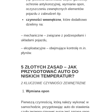
ochronie antykorozyjnej, wymianie opon,
oczyszczeniu zewnętrznych elementów
pojazdu z zabrudzeń itp.
czynności wewnętrzne
, które dodatkowo
dzielimy na:
– mechaniczne – związane z podzespołami i
układami pojazdu,
– eksploatacyjne – obejmujące kontrolę m.in.
płynów.
5 ZŁOTYCH ZASAD – JAK
PRZYGOTOWAĆ AUTO DO
NISKICH TEMPERATUR?
2 KLUCZOWE CZYNNOŚCI ZEWNĘTRZNE
Wymiana opon
Pierwszą czynnością, którą należy wykonać w
samochodzie, przygotowując auto do stawienia
czoła jesienno-zimowej aurze jest zmiana opon