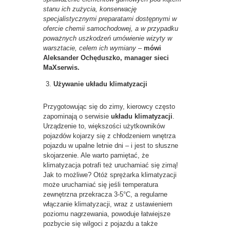
stanu ich zużycia, konserwację
specjalistycznymi preparatami dostępnymi w
ofercie chemii samochodowej, a w przypadku
poważnych uszkodzeń umówienie wizyty w
warsztacie, celem ich wymiany
–
mówi
Aleksander Ochęduszko, manager sieci
MaXserwis.
Używanie układu klimatyzacji
Przygotowując się do zimy, kierowcy często
zapominają o serwisie
układu
klimatyzacji
.
Urządzenie to, większości użytkowników
pojazdów kojarzy się z chłodzeniem wnętrza
pojazdu w upalne letnie dni – i jest to słuszne
skojarzenie. Ale warto pamiętać, że
klimatyzacja potrafi też uruchamiać się zimą!
Jak to możliwe? Otóż sprężarka klimatyzacji
może uruchamiać się jeśli temperatura
zewnętrzna przekracza 3-5°C, a regularne
włączanie klimatyzacji, wraz z ustawieniem
poziomu nagrzewania, powoduje łatwiejsze
pozbycie się wilgoci z pojazdu a także