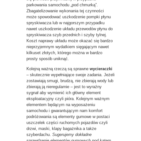
parkowania samochodu „pod chmurką”.
Zbagatelizowanie wykonania tej czynności
może spowodować uszkodzenie pompki płynu
spryskiwacza lub w najgorszym przypadku
nawet uszkodzenie układu przewodów płynu do
spryskiwacza szyb przednich i szyby tylnej.
Koszt naprawy układu może okazać się bardzo
nieprzyjemnym wydatkiem sięgającym nawet
kilkuset złotych, którego można w bardzo
prosty sposób uniknąć.
Kolejną ważną rzeczą są sprawne
wycieraczki
– skutecznie wypełniające swoje zadania. Jeżeli
zostawiają smugi, brudzą, nie zbierają wody lub
zbierają ją nieregularnie – jest to wyraźny
sygnał aby wymienić ich główny element
eksploatacyjny czyli pióra. Kolejnym ważnym
elementem będącym na wyposażeniu
samochodu i gwarantującym nam komfort
podróżowania są elementy gumowe w postaci
uszczelek części ruchomych pojazdów czyli
drzwi, maski, klapy bagażnika a także
szyberdachu.
Sugerujemy dokładne
sprawdzenie elementów gumowych pod kątem