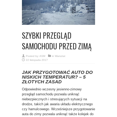
SZYBKI PRZEGLĄD
SAMOCHODU PRZED ZIMĄ
Posted by:
ASM
in
Warsztat
22 listopada 2017
JAK PRZYGOTOWAĆ AUTO DO
NISKICH TEMPERATUR? – 5
ZŁOTYCH ZASAD
Odpowiednio wczesny jesienno-zimowy
przegląd samochodu pozwala uniknąć
niebezpiecznych i stresujących sytuacji na
drodze, takich jak awaria układu elektrycznego
czy hamulcowego. Wcześniejsze przygotowanie
auta do zimy pozwala uniknąć także kolejek do