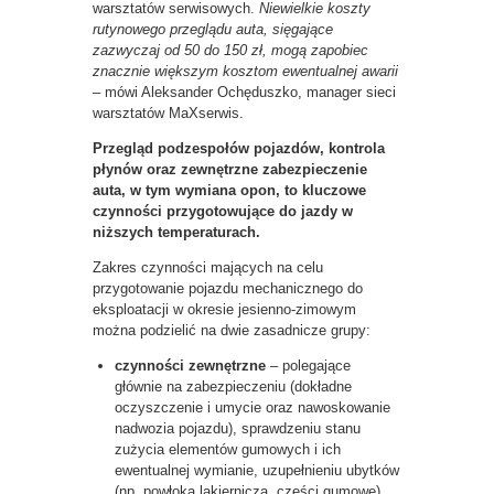
warsztatów serwisowych.
Niewielkie koszty
rutynowego przeglądu auta,
sięgające
zazwyczaj od 50 do 150 zł, mogą zapobiec
znacznie większym kosztom ewentualnej awarii
–
mówi Aleksander Ochęduszko, manager sieci
warsztatów MaXserwis.
Przegląd podzespołów pojazdów, kontrola
płynów oraz zewnętrzne zabezpieczenie
auta, w tym wymiana opon, to kluczowe
czynności przygotowujące do jazdy w
niższych temperaturach.
Zakres czynności mających na celu
przygotowanie pojazdu mechanicznego do
eksploatacji w okresie jesienno-zimowym
można podzielić na dwie zasadnicze grupy:
czynności zewnętrzne
– polegające
głównie na zabezpieczeniu (dokładne
oczyszczenie i umycie oraz nawoskowanie
nadwozia pojazdu), sprawdzeniu stanu
zużycia elementów gumowych i ich
ewentualnej wymianie, uzupełnieniu ubytków
(np. powłoka lakiernicza, części gumowe),