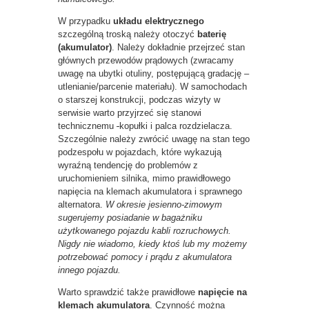
W przypadku
układu elektrycznego
szczególną troską należy otoczyć
baterię
(akumulator)
. Należy dokładnie przejrzeć stan
głównych przewodów prądowych (zwracamy
uwagę na ubytki otuliny, postępującą gradację –
utlenianie/parcenie materiału). W samochodach
o starszej konstrukcji, podczas wizyty w
serwisie warto przyjrzeć się stanowi
technicznemu
kopułki i palca rozdzielacza.
Szczególnie należy zwrócić uwagę na stan tego
podzespołu w pojazdach, które wykazują
wyraźną tendencję do problemów z
uruchomieniem silnika, mimo prawidłowego
napięcia na klemach akumulatora i sprawnego
alternatora.
W okresie jesienno-zimowym
sugerujemy posiadanie w bagażniku
użytkowanego pojazdu kabli rozruchowych.
Nigdy nie wiadomo, kiedy ktoś lub my możemy
potrzebować pomocy i prądu z akumulatora
innego pojazdu.
Warto sprawdzić także prawidłowe
napięcie na
klemach
akumulatora
. Czynność można