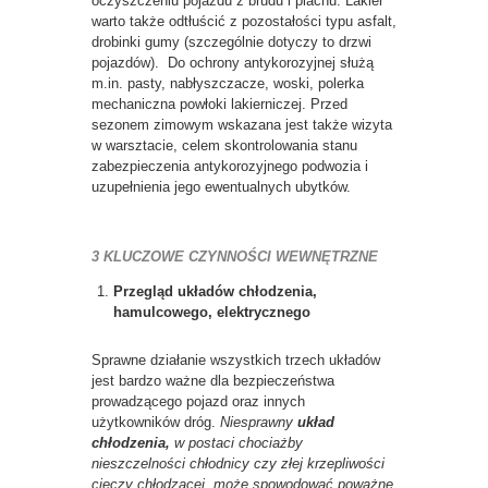
oczyszczeniu pojazdu z brudu i piachu. Lakier
warto także odtłuścić z pozostałości typu asfalt,
drobinki gumy (szczególnie dotyczy to drzwi
pojazdów). Do ochrony antykorozyjnej służą
m.in. pasty, nabłyszczacze, woski, polerka
mechaniczna powłoki lakierniczej. Przed
sezonem zimowym wskazana jest także wizyta
w warsztacie, celem skontrolowania stanu
zabezpieczenia antykorozyjnego podwozia i
uzupełnienia jego ewentualnych ubytków.
3 KLUCZOWE CZYNNOŚCI WEWNĘTRZNE
Przegląd układów chłodzenia,
hamulcowego, elektrycznego
Sprawne działanie wszystkich trzech układów
jest bardzo ważne dla bezpieczeństwa
prowadzącego pojazd oraz innych
użytkowników dróg.
Niesprawny
układ
chłodzenia,
w postaci chociażby
nieszczelności chłodnicy czy złej krzepliwości
cieczy chłodzącej, może spowodować poważne