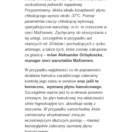
uszkodzenia jednostki napędowej.
Przypominamy, bliska ideału krzepliwość płynu
chłodzącego wynosi około -37°C. Pomiar
parametrów cieczy chłodzącej wykonują
specjalistyczne warsztaty, m.in. te zrzeszone w
sieci MaXserwis. Zachęcamy do skorzystania z
tej usługi, szczególnie w przypadku aut
starszych niż 10-letnie i pochodzących z rynku
wtórnego, a także tych, które zostały zakupione
za granicą –
mówi Aleksander Ochęduszko,
manager sieci warsztatów MaXserwis.
W przypadku wątpliwości co do poprawności
działania hamulca zasadniczego zalecamy
kontrolę jego stanu w serwisie
oraz jeśli to
konieczne, wymianę
płynu hamulcowego
.
Szczególnie ważne jest to w okresie jesienno-
zimowym, bo płyn hamulcowy ma właściwości
silnie higroskopijne tzn. absorbuje wodę z
otoczenia.
W przypadku samochodów, które
zamierzamy eksploatować zimą po
wcześniejszym dłuższym postoju – również
bezwzględnie zalecamy wymianę płynu
hamulcowego.