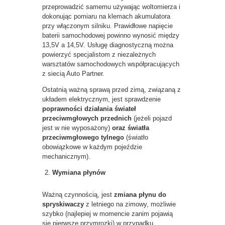
przeprowadzić samemu używając woltomierza i
dokonując pomiaru na klemach akumulatora
przy włączonym silniku. Prawidłowe napięcie
baterii samochodowej powinno wynosić między
13,5V a 14,5V. Usługę diagnostyczną można
powierzyć specjalistom z niezależnych
warsztatów samochodowych współpracujących
z siecią Auto Partner.
Ostatnią ważną sprawą przed zimą, związaną z
układem elektrycznym, jest sprawdzenie
poprawności działania świateł
przeciwmgłowych przednich
(jeżeli pojazd
jest w nie wyposażony)
oraz światła
przeciwmgłowego tylnego
(światło
obowiązkowe w każdym pojeździe
mechanicznym).
Wymiana płynów
Ważną czynnością, jest
zmiana płynu do
spryskiwaczy
z letniego na zimowy, możliwie
szybko (najlepiej w momencie zanim pojawią
się pierwsze przymrozki) w przypadku