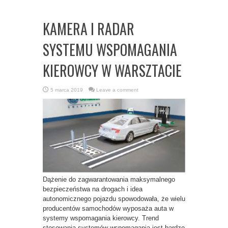
KAMERA I RADAR
SYSTEMU WSPOMAGANIA
KIEROWCY W WARSZTACIE
5 marca 2019
Leave a comment
Dążenie do zagwarantowania maksymalnego
bezpieczeństwa na drogach i idea
autonomicznego pojazdu spowodowała, że wielu
producentów samochodów wyposaża auta w
systemy wspomagania kierowcy. Trend
stosowania systemów wspomagania jest bardzo