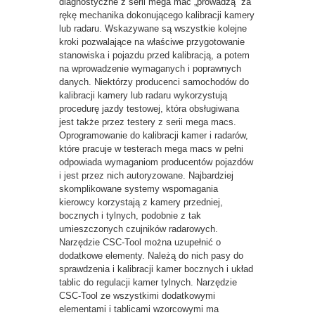
diagnostyczne z serii mega mac „prowadzą” za
rękę mechanika dokonującego kalibracji kamery
lub radaru. Wskazywane są wszystkie kolejne
kroki pozwalające na właściwe przygotowanie
stanowiska i pojazdu przed kalibracją, a potem
na wprowadzenie wymaganych i poprawnych
danych. Niektórzy producenci samochodów do
kalibracji kamery lub radaru wykorzystują
procedurę jazdy testowej, która obsługiwana
jest także przez testery z serii mega macs.
Oprogramowanie do kalibracji kamer i radarów,
które pracuje w testerach mega macs w pełni
odpowiada wymaganiom producentów pojazdów
i jest przez nich autoryzowane. Najbardziej
skomplikowane systemy wspomagania
kierowcy korzystają z kamery przedniej,
bocznych i tylnych, podobnie z tak
umieszczonych czujników radarowych.
Narzędzie CSC-Tool można uzupełnić o
dodatkowe elementy. Należą do nich pasy do
sprawdzenia i kalibracji kamer bocznych i układ
tablic do regulacji kamer tylnych. Narzędzie
CSC-Tool ze wszystkimi dodatkowymi
elementami i tablicami wzorcowymi ma