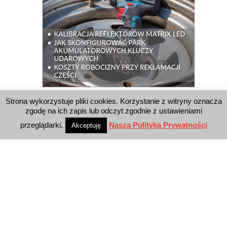
Strona wykorzystuje pliki cookies. Korzystanie z witryny oznacza
WYSZUKIWARKA
zgodę na ich zapis lub odczyt zgodnie z ustawieniami
przeglądarki.
Nasza Polityka Prywatności
Akceptuję
WYDAWNICTWO
Reklama
E-wydanie
Newsletter