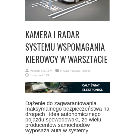
KAMERA I RADAR
SYSTEMU WSPOMAGANIA
KIEROWCY W WARSZTACIE
Posted by:
ASM
in
Diagnostyka
,
Slider
5 marca 2019
Dążenie do zagwarantowania
maksymalnego bezpieczeństwa na
drogach i idea autonomicznego
pojazdu spowodowała, że wielu
producentów samochodów
wyposaża auta w systemy