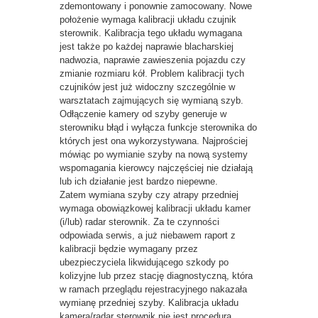
zdemontowany i ponownie zamocowany. Nowe
położenie wymaga kalibracji układu czujnik
sterownik. Kalibracja tego układu wymagana
jest także po każdej naprawie blacharskiej
nadwozia, naprawie zawieszenia pojazdu czy
zmianie rozmiaru kół. Problem kalibracji tych
czujników jest już widoczny szczególnie w
warsztatach zajmujących się wymianą szyb.
Odłączenie kamery od szyby generuje w
sterowniku błąd i wyłącza funkcje sterownika do
których jest ona wykorzystywana. Najprościej
mówiąc po wymianie szyby na nową systemy
wspomagania kierowcy najczęściej nie działają
lub ich działanie jest bardzo niepewne.
Zatem wymiana szyby czy atrapy przedniej
wymaga obowiązkowej kalibracji układu kamer
(i/lub) radar sterownik. Za te czynności
odpowiada serwis, a już niebawem raport z
kalibracji będzie wymagany przez
ubezpieczyciela likwidującego szkody po
kolizyjne lub przez stację diagnostyczną, która
w ramach przeglądu rejestracyjnego nakazała
wymianę przedniej szyby. Kalibracja układu
kamera/radar sterownik nie jest procedurą