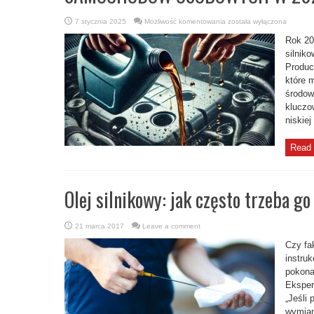
NOWOŚCI
7 stycznia 2025
Możliwość komentowania
została wyłączona
NA
RYNKU
Rok 20
OLEJÓW
SILNIKOWYCH
silnik
DO
Produc
SAMOCHODÓW
OSOBOWYCH
które 
W
2025
środow
ROKU
kluczo
niskiej
Read 
Olej silnikowy: jak często trzeba g
21 marca 2017
Leave a comment
Czy fa
instru
pokona
Eksper
„Jeśli
wymiany