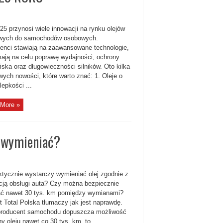
25 przynosi wiele innowacji na rynku olejów
owych do samochodów osobowych.
enci stawiają na zaawansowane technologie,
mają na celu poprawę wydajności, ochrony
iska oraz długowieczności silników. Oto kilka
wych nowości, które warto znać: 1. Oleje o
 lepkości ...
More »
o wymieniać?
ktycznie wystarczy wymieniać olej zgodnie z
kcją obsługi auta? Czy można bezpiecznie
ć nawet 30 tys. km pomiędzy wymianami?
t Total Polska tłumaczy jak jest naprawdę.
 producent samochodu dopuszcza możliwość
 oleju nawet co 30 tys. km, to ...