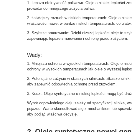
1. Lepsza efektywność paliwowa: Oleje o niskiej lepkości zmn
prowadzi do mniejszego zużycia paliwa.
2. Łatwiejszy rozruch w niskich temperaturach: Oleje o niski
właściwości nawet w bardzo niskich temperaturach, co ułatwia
3. Szybsze smarowanie: Dzięki niższej lepkości oleje te szyb
zapewniając lepsze smarowanie i ochronę przed zużyciem.
Wady:
1. Mniejsza ochrona w wysokich temperaturach: Oleje o niski
ochrony w wysokich temperaturach jak oleje o wyższej lepkoś
2. Potencjalne zużycie w starszych silnikach: Starsze silni
aby zapewnić odpowiednią ochronę przed zużyciem.
3. Koszt: Oleje syntetyczne o niskiej lepkości mogą być droż
Wybór odpowiedniego oleju zależy od specyfikacji silnika, w
pojazdu. Warto skonsultować się z mechanikiem lub sprawdz
aby podjąć właściwą decyzję.
2. Oleje syntetyczne nowej gen