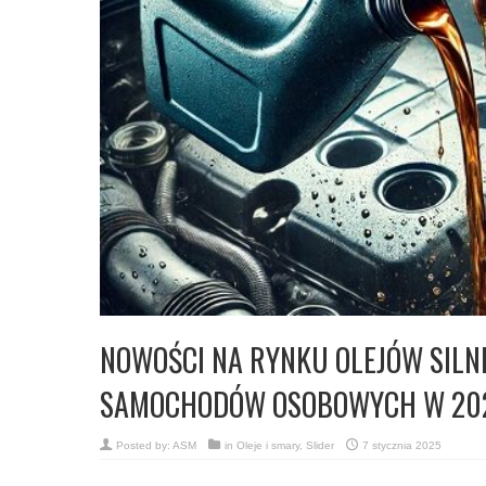
NOWOŚCI NA RYNKU OLEJÓW SILN
SAMOCHODÓW OSOBOWYCH W 20
Posted by:
ASM
in
Oleje i smary
,
Slider
7 stycznia 2025