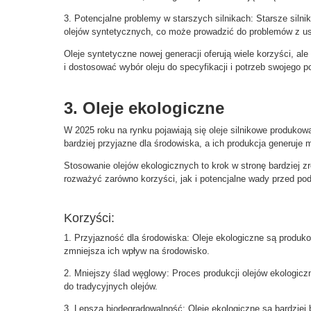
3. Potencjalne problemy w starszych silnikach: Starsze siln
olejów syntetycznych, co może prowadzić do problemów z us
Oleje syntetyczne nowej generacji oferują wiele korzyści, al
i dostosować wybór oleju do specyfikacji i potrzeb swojego p
3. Oleje ekologiczne
W 2025 roku na rynku pojawiają się oleje silnikowe produkow
bardziej przyjazne dla środowiska, a ich produkcja generuje 
Stosowanie olejów ekologicznych to krok w stronę bardziej z
rozważyć zarówno korzyści, jak i potencjalne wady przed pod
Korzyści:
1. Przyjazność dla środowiska: Oleje ekologiczne są produ
zmniejsza ich wpływ na środowisko.
2. Mniejszy ślad węglowy: Proces produkcji olejów ekologic
do tradycyjnych olejów.
3. Lepsza biodegradowalność: Oleje ekologiczne są bardziej 