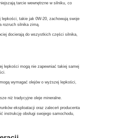
iejszają tarcie wewnętrzne w silniku, co
ej lepkości, takie jak 0W-20, zachowują swoje
 rozruch silnika zimą.
ciej docierają do wszystkich części silnika,
ej lepkości mogą nie zapewniać takiej samej
ci.
ki mogą wymagać olejów o wyższej lepkości,
sze niż tradycyjne oleje mineralne.
arunków eksploatacji oraz zaleceń producenta
ić instrukcję obsługi swojego samochodu,
eracji