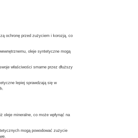
szą ochronę przed zużyciem i korozją, co
 wewnętrznemu, oleje syntetyczne mogą
 swoje właściwości smarne przez dłuższy
tyczne lepiej sprawdzają się w
h.
ż oleje mineralne, co może wpłynąć na
syntetycznych mogą powodować zużycie
owe.