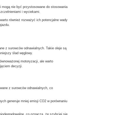
iki mogą nie być przystosowane do stosowania
zczelnieniami i wyciekami.
e warto również rozważyć ich potencjalne wady
ojazdu.
ane z surowców odnawialnych. Takie oleje są
mniejszy ślad węglowy.
równoważonej motoryzacji, ale warto
jęciem decyzji.
kowane z surowców odnawialnych, co
znych generuje mniej emisji CO2 w porównaniu
biodegradowalne, co oznacza, że szybciej się