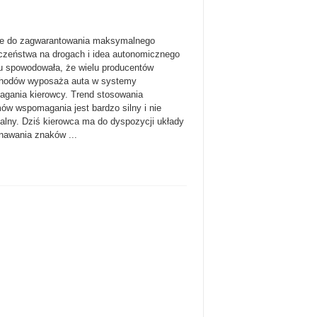
e do zagwarantowania maksymalnego
czeństwa na drogach i idea autonomicznego
u spowodowała, że wielu producentów
hodów wyposaża auta w systemy
gania kierowcy. Trend stosowania
ów wspomagania jest bardzo silny i nie
alny. Dziś kierowca ma do dyspozycji układy
nawania znaków ...