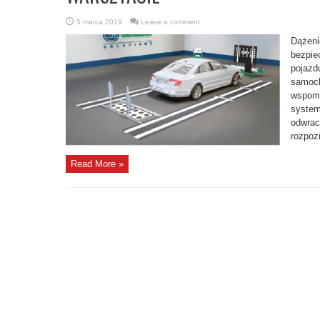
5 marca 2019
Leave a comment
Dążeni
bezpie
pojazd
samoc
wspoma
system
odwrac
rozpoz
Read More »