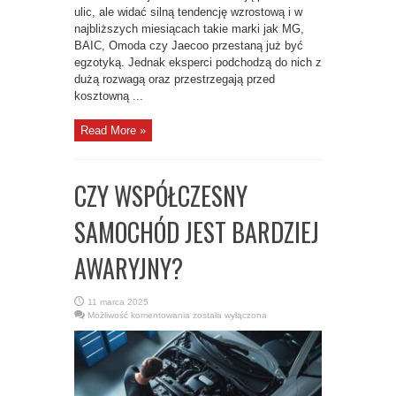
ulic, ale widać silną tendencję wzrostową i w
najbliższych miesiącach takie marki jak MG,
BAIC, Omoda czy Jaecoo przestaną już być
egzotyką. Jednak eksperci podchodzą do nich z
dużą rozwagą oraz przestrzegają przed
kosztowną ...
Read More »
CZY WSPÓŁCZESNY
SAMOCHÓD JEST BARDZIEJ
AWARYJNY?
11 marca 2025
CZY
Możliwość komentowania
została wyłączona
WSPÓŁCZESNY
SAMOCHÓD
JEST
BARDZIEJ
AWARYJNY?