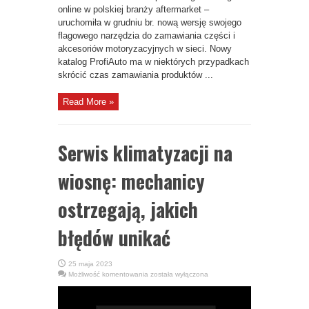
online w polskiej branży aftermarket –
uruchomiła w grudniu br. nową wersję swojego
flagowego narzędzia do zamawiania części i
akcesoriów motoryzacyjnych w sieci. Nowy
katalog ProfiAuto ma w niektórych przypadkach
skrócić czas zamawiania produktów ...
Read More »
Serwis klimatyzacji na
wiosnę: mechanicy
ostrzegają, jakich
błędów unikać
25 maja 2023
Serwis
Możliwość komentowania
została wyłączona
klimatyzacji
na
wiosnę:
mechanicy