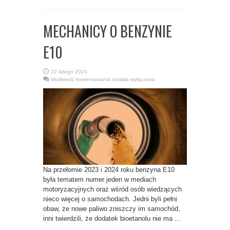
MECHANICY O BENZYNIE
E10
22 lutego 2024
MECHANICY
Możliwość komentowania
została wyłączona
O
BENZYNIE
E10
Na przełomie 2023 i 2024 roku benzyna E10
była tematem numer jeden w mediach
motoryzacyjnych oraz wśród osób wiedzących
nieco więcej o samochodach. Jedni byli pełni
obaw, że nowe paliwo zniszczy im samochód,
inni twierdzili, że dodatek bioetanolu nie ma ...