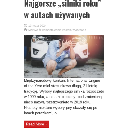
Najgorsze „silniki roku”
w autach używanych
13 maja 2024
Najgorsze
Możliwość komentowania
została wyłączona
„silniki
roku”
w
autach
używanych
Międzynarodowy konkurs International Engine
of the Year miał stosunkowo długą, 21-letnią
tradycję. Wybory najlepszego silnika rozpoczęto
w 1999 roku, a ostatni plebiscyt pod zmienioną
nieco nazwą rozstrzygnięto w 2019 roku.
Niestety niektóre wybory jury okazały się po
latach porażkami, o ...
Read More »