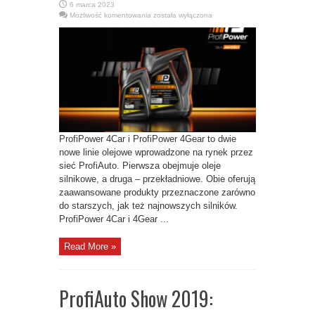
6 marca 2023
Nowe
Możliwość komentowania
została wyłączona
linie
olejowe:
ProfiPower
4Car
i
ProfiPower
4Gear
ProfiPower 4Car i ProfiPower 4Gear to dwie
nowe linie olejowe wprowadzone na rynek przez
sieć ProfiAuto. Pierwsza obejmuje oleje
silnikowe, a druga – przekładniowe. Obie oferują
zaawansowane produkty przeznaczone zarówno
do starszych, jak też najnowszych silników.
ProfiPower 4Car i 4Gear ...
Read More »
ProfiAuto Show 2019: