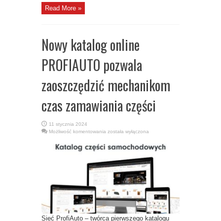
Read More »
Nowy katalog online
PROFIAUTO pozwala
zaoszczędzić mechanikom
czas zamawiania części
11 stycznia 2024
Nowy
Możliwość komentowania
została wyłączona
katalog
online
PROFIAUTO
pozwala
zaoszczędzić
mechanikom
czas
zamawiania
części
Sieć ProfiAuto – twórca pierwszego katalogu