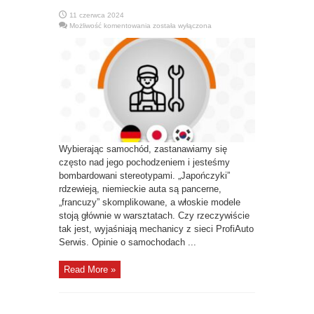
11 czerwca 2024
CZY
Możliwość komentowania
została wyłączona
POCHODZENIE
SAMOCHODU
MA
ZNACZENIE?
STEREOTYPY.
Wybierając samochód, zastanawiamy się
często nad jego pochodzeniem i jesteśmy
bombardowani stereotypami. „Japończyki”
rdzewieją, niemieckie auta są pancerne,
„francuzy” skomplikowane, a włoskie modele
stoją głównie w warsztatach. Czy rzeczywiście
tak jest, wyjaśniają mechanicy z sieci ProfiAuto
Serwis. Opinie o samochodach ...
Read More »