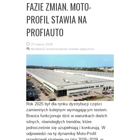
FAZIE ZMIAN. MOTO-
PROFIL STAWIA NA
PROFIAUTO
23 marca 2026
RYNEK
Możliwość komentowania
została wyłączona
AFTERMARKET
W
FAZIE
ZMIAN.
MOTO-
PROFIL
STAWIA
NA
PROFIAUTO
Rok 2025 był dla rynku dystrybucji części
zamiennych kolejnym wymagającym testem.
Branża funkcjonuje dziś w warunkach dwóch
silnych, równoległych trendów, które
jednocześnie się uzupełniają i konkurują. W
odpowiedzi na tę dynamikę Moto-Profil
przedstawił strategię na lata 2026–2029, w