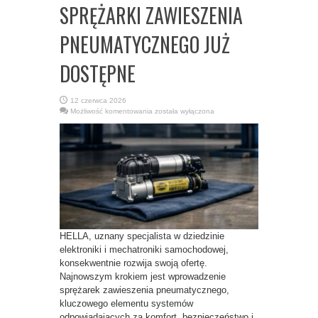
SPRĘŻARKI ZAWIESZENIA
PNEUMATYCZNEGO JUŻ
DOSTĘPNE
12 czerwca 2026
HELLA
Możliwość komentowania
została wyłączona
ROZSZERZA
OFERTĘ:
SPRĘŻARKI
ZAWIESZENIA
PNEUMATYCZNEGO
JUŻ
DOSTĘPNE
HELLA, uznany specjalista w dziedzinie
elektroniki i mechatroniki samochodowej,
konsekwentnie rozwija swoją ofertę.
Najnowszym krokiem jest wprowadzenie
sprężarek zawieszenia pneumatycznego,
kluczowego elementu systemów
odpowiadających za komfort, bezpieczeństwo i