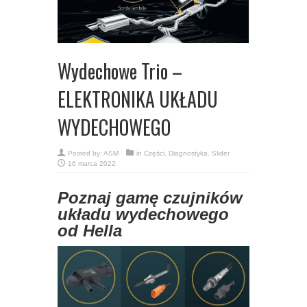
Wydechowe Trio –
ELEKTRONIKA UKŁADU
WYDECHOWEGO
Posted by:
ASM
in
Części
,
Diagnostyka
,
Slider
16 marca 2022
Poznaj gamę czujników
układu wydechowego
od Hella