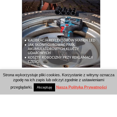
Strona wykorzystuje pliki cookies. Korzystanie z witryny oznacza
WYSZUKIWARKA
zgodę na ich zapis lub odczyt zgodnie z ustawieniami
przeglądarki.
Nasza Polityka Prywatności
Akceptuję
WYDAWNICTWO