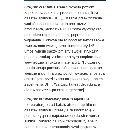
Czujnik ciśnienia spalin
określa poziom
zapełnienia sadzą, z procesu spalania, filtra
cząstek stałych (DPF), W razie przekroczenia
wartości zapełnienia, ustalonej przez
producenta, jednostka ECU może wykonywać
procedurę regeneracji filtra, poprzez jej
wypalenie. Odbywa się to poprzez tymczasowe
zwiększenie wewnętrznej temperatury DPF i
umożliwienie sadzy zmiany swojej struktury
podczas reakcji z ekstremalnym ciepłem oraz
wewnętrzną strukturą materiału DPF. Czujnik
ten dokonuje pomiaru ciśnienia spalin prze ich
wejściem do filtra oraz po ich wyjściu, a różnica
ciśnień jest przeliczana na procentowy stopień
zapełnienia DPF. Wartość ta jest decydująca
dla rozpoczęcia procesu regeneracji.
Czujnik temperatury spalin
rejestruje
temperaturę przed katalizatorem lub filtrem
cząstek stałych i przesyła tę informację w
postaci sygnału napięciowego do sterownika
silnika. Ponadto czujniki temperatury spalin
zabezpieczają komponenty występujące w