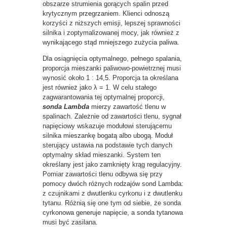
obszarze strumienia gorących spalin przed
krytycznym przegrzaniem. Klienci odnoszą
korzyści z niższych emisji, lepszej sprawności
silnika i zoptymalizowanej mocy, jak również z
wynikającego stąd mniejszego zużycia paliwa.
Dla osiągnięcia optymalnego, pełnego spalania,
proporcja mieszanki paliwowo-powietrznej musi
wynosić około 1 : 14,5. Proporcja ta określana
jest również jako λ = 1. W celu stałego
zagwarantowania tej optymalnej proporcji,
sonda Lambda
mierzy zawartość tlenu w
spalinach. Zależnie od zawartości tlenu, sygnał
napięciowy wskazuje modułowi sterującemu
silnika mieszankę bogatą albo ubogą. Moduł
sterujący ustawia na podstawie tych danych
optymalny skład mieszanki. System ten
określany jest jako zamknięty krąg regulacyjny.
Pomiar zawartości tlenu odbywa się przy
pomocy dwóch różnych rodzajów sond Lambda:
z czujnikami z dwutlenku cyrkonu i z dwutlenku
tytanu. Różnią się one tym od siebie, że sonda
cyrkonowa generuje napięcie, a sonda tytanowa
musi być zasilana.