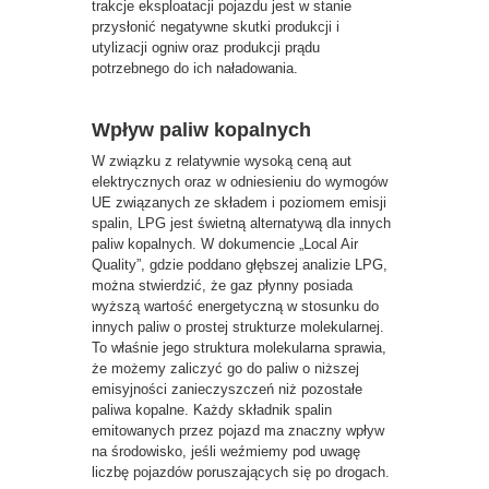
trakcje eksploatacji pojazdu jest w stanie
przysłonić negatywne skutki produkcji i
utylizacji ogniw oraz produkcji prądu
potrzebnego do ich naładowania.
Wpływ paliw kopalnych
W związku z relatywnie wysoką ceną aut
elektrycznych oraz w odniesieniu do wymogów
UE związanych ze składem i poziomem emisji
spalin, LPG jest świetną alternatywą dla innych
paliw kopalnych. W dokumencie „Local Air
Quality”, gdzie poddano głębszej analizie LPG,
można stwierdzić, że gaz płynny posiada
wyższą wartość energetyczną w stosunku do
innych paliw o prostej strukturze molekularnej.
To właśnie jego struktura molekularna sprawia,
że możemy zaliczyć go do paliw o niższej
emisyjności zanieczyszczeń niż pozostałe
paliwa kopalne. Każdy składnik spalin
emitowanych przez pojazd ma znaczny wpływ
na środowisko, jeśli weźmiemy pod uwagę
liczbę pojazdów poruszających się po drogach.