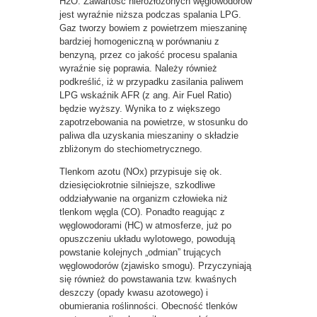
H2O. Zawartość nierozłożonych węglowodorów
jest wyraźnie niższa podczas spalania LPG.
Gaz tworzy bowiem z powietrzem mieszaninę
bardziej homogeniczną w porównaniu z
benzyną, przez co jakość procesu spalania
wyraźnie się poprawia. Należy również
podkreślić, iż w przypadku zasilania paliwem
LPG wskaźnik AFR (z ang. Air Fuel Ratio)
będzie wyższy. Wynika to z większego
zapotrzebowania na powietrze, w stosunku do
paliwa dla uzyskania mieszaniny o składzie
zbliżonym do stechiometrycznego.
Tlenkom azotu (NOx) przypisuje się ok.
dziesięciokrotnie silniejsze, szkodliwe
oddziaływanie na organizm człowieka niż
tlenkom węgla (CO). Ponadto reagując z
węglowodorami (HC) w atmosferze, już po
opuszczeniu układu wylotowego, powodują
powstanie kolejnych „odmian” trujących
węglowodorów (zjawisko smogu). Przyczyniają
się również do powstawania tzw. kwaśnych
deszczy (opady kwasu azotowego) i
obumierania roślinności. Obecność tlenków