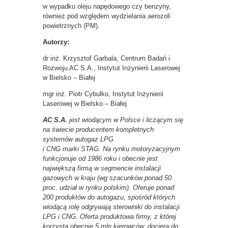
w wypadku oleju napędowego czy benzyny,
również pod względem wydzielania aerozoli
powietrznych (PM).
Autorzy:
dr inż. Krzysztof Garbala, Centrum Badań i
Rozwoju AC S.A., Instytut Inżynierii Laserowej
w Bielsko – Białej
mgr inż. Piotr Cybulko, Instytut Inżynierii
Laserowej w Bielsko – Białej
AC S.A.
jest wiodącym w Polsce i liczącym się
na świecie producentem kompletnych
systemów autogaz LPG
i CNG marki STAG. Na rynku motoryzacyjnym
funkcjonuje od 1986 roku i obecnie jest
największą firmą w segmencie instalacji
gazowych w kraju (wg szacunków ponad 50
proc. udział w rynku polskim). Oferuje ponad
200 produktów do autogazu, spośród których
wiodącą rolę odgrywają sterowniki do instalacji
LPG i CNG. Oferta produktowa firmy, z której
korzysta obecnie 5 mln kierowców, dociera do