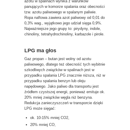
azotu w spalinach wynika z warunków
panujących w komorze spalania oraz obecności
tzw. azotu paliwowego w spalanym paliwie.
Ropa naftowa zawiera azot paliwowy od 0,01 do
0,3% wag., wyjątkowo jego udział sięga 0,9%.
Najważniejsze jego grupy to: pirydyny, indole,
chinoliny, tetrahydrochinoliny, karbazole i pirole.
LPG ma głos
Gaz propan – butan jest wolny od azotu
paliwowego, dlatego też obecność tych wybitnie
szkodliwych związków w spalinach jest w
przypadku spalania LPG znacznie niższa, niż w
przypadku spalania benzyn lub oleju
napędowego. Jako paliwo dla transportu jest
źródłem czystszej energii, ponieważ emituje ok.
20% mniej związków węgla niż benzyna.
Redukcja zanieczyszczeń w transporcie dzięki
LPG może sięgać:
ok. 10-15% mniej CO2,
20% mniej CO,