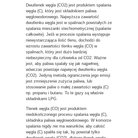
Dwutlenek węgla (CO2) jest produktem spalania
węgla (C), który jest składnikiem paliwa
węglowodorowego. Najwyższa zawartość
dwutlenku węgla jest w spalinach powstałych ze
spalania mieszanki stechiometrycznej (spalanie
całkowite). Jeśli w procesie spalania występuje
niewystarczająca ilość tlenu, dochodzi do
wzrostu zawartości tlenku węgla (CO) w
spalinach, który jest dużo bardziej
niebezpieczny dla człowieka od CO2. Ważne
jest, aby paliwa spalały się jak najpełniej,
wówczas powstaje najwięcej dwutlenku węgla
(CO2). Jedyną metodą ograniczenia jego emisji
jest zmniejszenie zużycia paliwa, lub
stosowanie paliw o małej zawartości węgla (C)
np. propanu i butanu. To te gazy są właśnie
składnikami LPG.
Tlenek węgla (CO) jest produktem
niedokończonego procesu spalania węgla (C),
składnika paliwa węglowodorowego. W komorze
spalania nigdy nie ma warunków, aby całość
węgla (C) spaliła się tak, by powstał tylko
dwutlenek węgla (CO2), dlatego tlenek węgla