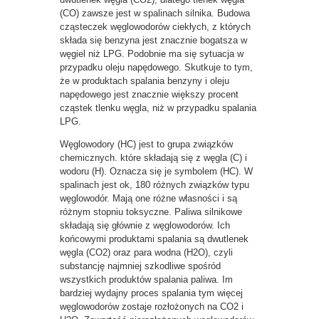
(CO) zawsze jest w spalinach silnika. Budowa
cząsteczek węglowodorów ciekłych, z których
składa się benzyna jest znacznie bogatsza w
węgiel niż LPG. Podobnie ma się sytuacja w
przypadku oleju napędowego. Skutkuje to tym,
że w produktach spalania benzyny i oleju
napędowego jest znacznie większy procent
cząstek tlenku węgla, niż w przypadku spalania
LPG.
Węglowodory (HC) jest to grupa związków
chemicznych. które składają się z węgla (C) i
wodoru (H). Oznacza się je symbolem (HC). W
spalinach jest ok, 180 różnych związków typu
węglowodór. Mają one różne własności i są
różnym stopniu toksyczne. Paliwa silnikowe
składają się głównie z węglowodorów. Ich
końcowymi produktami spalania są dwutlenek
węgla (CO2) oraz para wodna (H2O), czyli
substancję najmniej szkodliwe spośród
wszystkich produktów spalania paliwa. Im
bardziej wydajny proces spalania tym więcej
węglowodorów zostaje rozłożonych na CO2 i