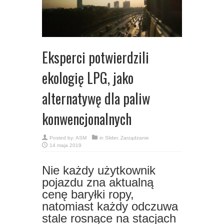
Eksperci potwierdzili
ekologię LPG, jako
alternatywę dla paliw
konwencjonalnych
Posted by:
ASM
in
Slider
,
Zarządzanie
14 maja 2019
Nie każdy użytkownik
pojazdu zna aktualną
cenę baryłki ropy,
natomiast każdy odczuwa
stale rosnące na stacjach