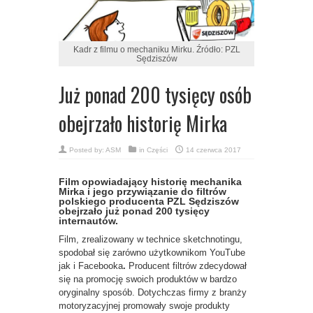
Kadr z filmu o mechaniku Mirku. Źródło: PZL
Sędziszów
Już ponad 200 tysięcy osób
obejrzało historię Mirka
Posted by:
ASM
in
Części
14 czerwca 2017
Film opowiadający historię mechanika
Mirka i jego przywiązanie do filtrów
polskiego producenta PZL Sędziszów
obejrzało już ponad 200 tysięcy
internautów.
Film, zrealizowany w technice sketchnotingu,
spodobał się zarówno użytkownikom YouTube
jak i Facebooka
.
Producent filtrów zdecydował
się na promocję swoich produktów w bardzo
oryginalny sposób. Dotychczas firmy z branży
motoryzacyjnej promowały swoje produkty