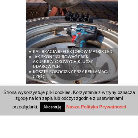
Strona wykorzystuje pliki cookies. Korzystanie z witryny oznacza
WYSZUKIWARKA
zgodę na ich zapis lub odczyt zgodnie z ustawieniami
przeglądarki.
Nasza Polityka Prywatności
Akceptuję
WYDAWNICTWO