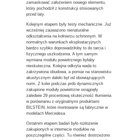
zamaskować założeniem nowego elementu,
który pochodził z konstrukcji stosowanych
przed laty.
Kolejnym etapem były testy mechaniczne. Już
wcześniej zauważono nienaturalne
odkształcenia na kołnierzu ochronnym. W
normalnych warunkach eksploatacyjnych
bardzo szybko doprowadziłoby to do tarcia i
fizycznego uszkodzenia. A tym samym
wymiana modułu powietrznego byłaby
nieskuteczna. Kolejna odkryta wada to
zakrzywiona obudowa, a pomiar na stanowisku
akustycznym daleki był od obowiązujących
norm. Z kolei podczas prób dynamicznych
zakupione moduły powietrzne osiągnęły
zaledwie 29 procentową skuteczność tłumienia
w porównaniu z oryginalnymi produktami
BILSTEIN, które montowane są fabrycznie w
modelach Mercedesa.
Ostatnim etapem badań było rozłożenie
zakupionych w internecie modułów na
poszczególne części. Tu również dostrzeżono