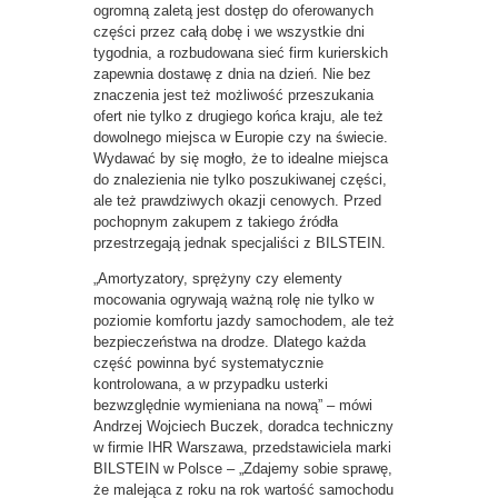
ogromną zaletą jest dostęp do oferowanych
części przez całą dobę i we wszystkie dni
tygodnia, a rozbudowana sieć firm kurierskich
zapewnia dostawę z dnia na dzień. Nie bez
znaczenia jest też możliwość przeszukania
ofert nie tylko z drugiego końca kraju, ale też
dowolnego miejsca w Europie czy na świecie.
Wydawać by się mogło, że to idealne miejsca
do znalezienia nie tylko poszukiwanej części,
ale też prawdziwych okazji cenowych. Przed
pochopnym zakupem z takiego źródła
przestrzegają jednak specjaliści z BILSTEIN.
„Amortyzatory, sprężyny czy elementy
mocowania ogrywają ważną rolę nie tylko w
poziomie komfortu jazdy samochodem, ale też
bezpieczeństwa na drodze. Dlatego każda
część powinna być systematycznie
kontrolowana, a w przypadku usterki
bezwzględnie wymieniana na nową” – mówi
Andrzej Wojciech Buczek, doradca techniczny
w firmie IHR Warszawa, przedstawiciela marki
BILSTEIN w Polsce – „Zdajemy sobie sprawę,
że malejąca z roku na rok wartość samochodu