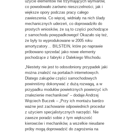
użycie elementów nie trzymających wymiarów,
co powodowało zarówno nieszczelności, jak i
większe opory podczas pracy całego
zawieszenia. Co więcej, widniały na nich ślady
mechanicznych uderzeń, co doprowadziło do
prostych wniosków, że są to części pochodzące
z samochodu powypadkowego! Okazało się też,
że były to wyprodukowane w 2005 roku
amortyzatory… BILSTEIN, które po naprawie
próbowano sprzedać jako nowe elementy
pochodzące z fabryki z Dalekiego Wschodu.
„Niestety nie jest to odosobniony przypadek jaki
można znaleźć na portalach internetowych.
Dlatego zakupów części samochodowych
powinniśmy dokonywać z dużą rozwagą, a w
przypadku modułów powietrznych powierzyć ich
znalezienie mechanikowi” – dodaje Andrzej
Wojciech Buczek – „Przy ich montażu bardzo
ważne jest zachowanie odpowiednich procedur
z użyciem specjalistycznych narzędzi. Nie
zawsze poradzi sobie z tym większość
kierowców i mechaników, a wszelkie nieudane
próby mogą doprowadzić do zagrożenia na