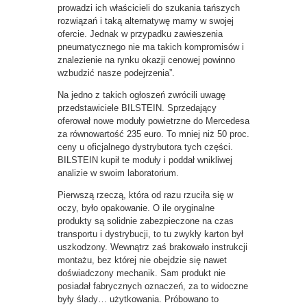
prowadzi ich właścicieli do szukania tańszych
rozwiązań i taką alternatywę mamy w swojej
ofercie. Jednak w przypadku zawieszenia
pneumatycznego nie ma takich kompromisów i
znalezienie na rynku okazji cenowej powinno
wzbudzić nasze podejrzenia”.
Na jedno z takich ogłoszeń zwrócili uwagę
przedstawiciele BILSTEIN. Sprzedający
oferował nowe moduły powietrzne do Mercedesa
za równowartość 235 euro. To mniej niż 50 proc.
ceny u oficjalnego dystrybutora tych części.
BILSTEIN kupił te moduły i poddał wnikliwej
analizie w swoim laboratorium.
Pierwszą rzeczą, która od razu rzuciła się w
oczy, było opakowanie. O ile oryginalne
produkty są solidnie zabezpieczone na czas
transportu i dystrybucji, to tu zwykły karton był
uszkodzony. Wewnątrz zaś brakowało instrukcji
montażu, bez której nie obejdzie się nawet
doświadczony mechanik. Sam produkt nie
posiadał fabrycznych oznaczeń, za to widoczne
były ślady… użytkowania. Próbowano to