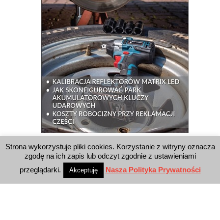
Strona wykorzystuje pliki cookies. Korzystanie z witryny oznacza
WYSZUKIWARKA
zgodę na ich zapis lub odczyt zgodnie z ustawieniami
przeglądarki.
Nasza Polityka Prywatności
Akceptuję
WYDAWNICTWO