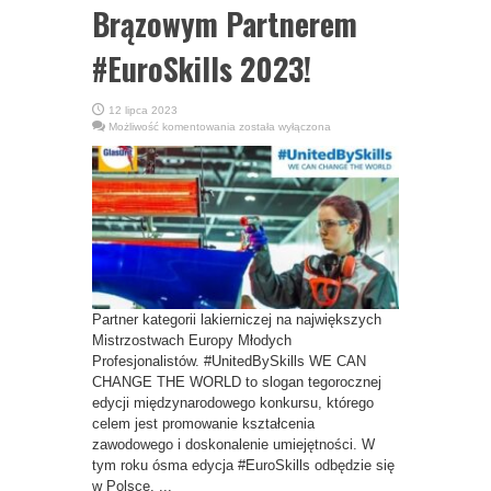
Brązowym Partnerem
#EuroSkills 2023!
12 lipca 2023
Marka
Możliwość komentowania
została wyłączona
Glasurit
Brązowym
Partnerem
#EuroSkills
2023!
Partner kategorii lakierniczej na największych
Mistrzostwach Europy Młodych
Profesjonalistów. #UnitedBySkills WE CAN
CHANGE THE WORLD to slogan tegorocznej
edycji międzynarodowego konkursu, którego
celem jest promowanie kształcenia
zawodowego i doskonalenie umiejętności. W
tym roku ósma edycja #EuroSkills odbędzie się
w Polsce. ...