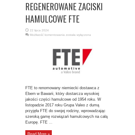
REGENEROWANE ZACISKI
HAMULCOWE FTE
22 lipca 2024
FABRYCZNIE
Możliwość komentowania
została wyłączona
REGENEROWANE
ZACISKI
HAMULCOWE
FTE
FTE to renomowany niemiecki dostawca z
Ebern w Bawarii, który dostarcza wysokiej
jakości części hamulcowe od 1954 roku. W
listopadzie 2017 roku Grupa Valeo z dumą
przyjęła FTE do swojej rodziny, wprowadzając
szeroką gamę rozwiązań hamulcowych na całą
Europę. FTE ...
Read More »