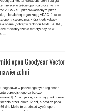
Goodyear Vector 4Seasons Gen-3 zajęła
ze miejsce w teście opon całorocznych w
rze 205/55R16 przeprowadzonym przez
cką, niezależną organizację ADAC. Jest to
za opona całoroczna, która kiedykolwiek
ała ocenę „dobrą” w rankingu ADAC. ADAC,
ksze stowarzyszenie motoryzacyjne w
, ...
yniki opon Goodyear Vector
 nawierzchni
i pogodowe w poszczególnych regionach
entu europejskiego są bardzo
cowane[1]. Szacuje się, że w ciągu roku śnieg
 średnio przez około 12 dni, a deszcz pada
166 dni. Może to utrudniać wybór opon,