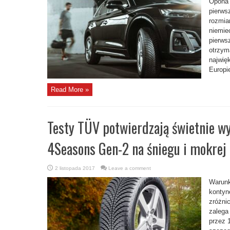
Opona 
GEN-
3
pierws
ZWYCIĘŻA
rozmia
W
TEŚCIE
niemie
ADAC
I
pierws
JAKO
PIERWSZA
otrzym
OPONA
najwię
CAŁOROCZNA
ZDOBYWA
Europie
OCENĘ
„DOBRĄ”
Read More »
Testy TÜV potwierdzają świetnie w
4Seasons Gen-2 na śniegu i mokrej
2 listopada 2017
Leave a comment
Warunk
kontyn
zróżni
zalega
przez 