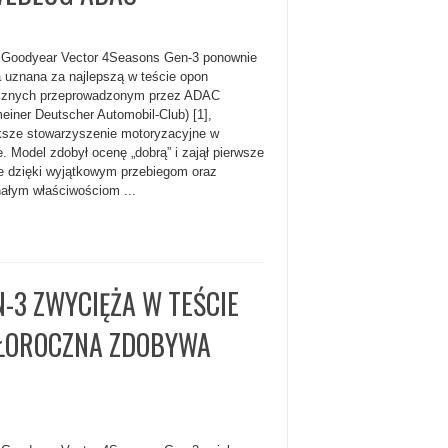
Goodyear Vector 4Seasons Gen-3 ponownie
a uznana za najlepszą w teście opon
cznych przeprowadzonym przez ADAC
meiner Deutscher Automobil-Club) [1],
ksze stowarzyszenie motoryzacyjne w
e. Model zdobył ocenę „dobrą” i zajął pierwsze
e dzięki wyjątkowym przebiegom oraz
ałym właściwościom ...
-3 ZWYCIĘŻA W TEŚCIE
AŁOROCZNA ZDOBYWA