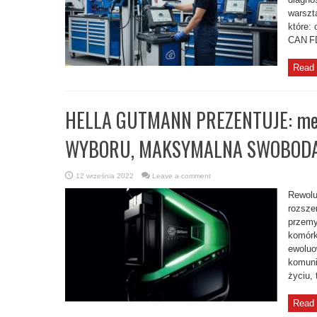
warszt
które: 
CAN FD
Read 
HELLA GUTMANN PREZENTUJE: me
WYBORU, MAKSYMALNA SWOBOD
12 września 2022
Leave a comment
Rewolu
rozsze
przemy
komórk
ewoluo
komuni
życiu, 
Read 