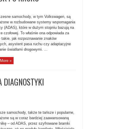
zesne samochody, w tym Volkswagen, są
ażone w rozbudowane systemy wspomagania
cy (ADAS), które w dużym stopniu bazują na
e czołowej. To właśnie ona odpowiada za
e takie, jak rozpoznawanie znaków
ych, asystent pasa ruchu czy adaptacyjne
anie światłami drogowymi. ...
More »
A DIAGNOSTYKI
jsze samochody, także te tańsze i popularne,
żone są w coraz bardziej zaawansowaną
onikę – od ADAS, przez szyfrowane bramki
styczne, aż po moduły komfortu. Właściciele