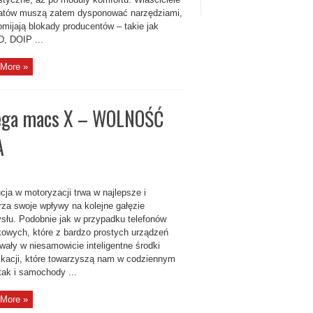
atów muszą zatem dysponować narzędziami,
omijają blokady producentów – takie jak
, DOIP ...
More »
ga macs X – WOLNOŚĆ
A
cja w motoryzacji trwa w najlepsze i
rza swoje wpływy na kolejne gałęzie
słu. Podobnie jak w przypadku telefonów
owych, które z bardzo prostych urządzeń
wały w niesamowicie inteligentne środki
kacji, które towarzyszą nam w codziennym
tak i samochody ...
More »