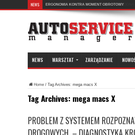
NEWS
ERGONOMIA KONTRA MOMENT OBROTOWY
NEWS
WARSZTAT
ZARZĄDZANIE
NOWO
Home
/
Tag Archives: mega macs X
Tag Archives:
mega macs X
PROBLEM Z SYSTEMEM ROZPOZN
DROGOWYCH – DIAGNOSTYKA KR