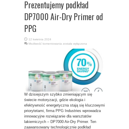
Prezentujemy podkład
DP7000 Air-Dry Primer od
PPG
12 kwietnia 2024
Nowa
Możliwość komentowania
została wyłączona
Era
Oszczędzania
Energii
w
Warsztatach
Samochodowych:
Prezentujemy
podkład
DP7000
Air-
Dry
Primer
od
PPG
W dzisiejszym szybko zmieniającym się
świecie motoryzacji, gdzie ekologia i
efektywność energetyczna stają się kluczowymi
priorytetami, firma PPG Industries wprowadza
innowacyjne rozwiązanie dla warsztatów
lakierniczych – DP7000 Air-Dry Primer. Ten
zaawansowany technologicznie podkład