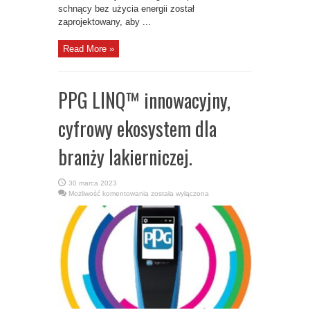
schnący bez użycia energii został
zaprojektowany, aby ...
Read More »
PPG LINQ™ innowacyjny,
cyfrowy ekosystem dla
branży lakierniczej.
30 marca 2023
PPG
Możliwość komentowania
została wyłączona
LINQ™
innowacyjny,
cyfrowy
ekosystem
dla
branży
lakierniczej.