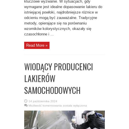
kluczowe wyzwanie. W sytuacjach, gdy
wymagane jest idealne dopasowanie lakieru do
istniejącej powłoki, najdrobniejsze różnice w
odcieniu mogą być zauważalne. Tradycyjne
metody, opierające się na porównaniu
wzorników kolorystycznych, okazały się
czasochłonne i ...
Read More »
WIODĄCY PRODUCENCI
LAKIERÓW
SAMOCHODOWYCH
14 października 2024
WIODĄCY
Możliwość komentowania
została wyłączona
PRODUCENCI
LAKIERÓW
SAMOCHODOWYCH