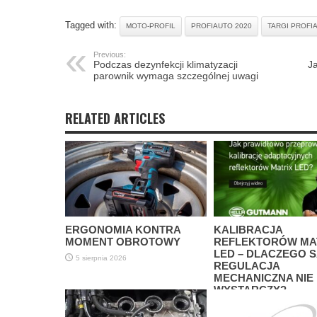
Tagged with:
MOTO-PROFIL
PROFIAUTO 2020
TARGI PROFI
Previous:
Podczas dezynfekcji klimatyzacji
J
parownik wymaga szczególnej uwagi
RELATED ARTICLES
ERGONOMIA KONTRA
KALIBRACJA
MOMENT OBROTOWY
REFLEKTORÓW MA
LED – DLACZEGO 
5 sierpnia 2026
REGULACJA
MECHANICZNA NIE
WYSTARCZY?
3 sierpnia 2026