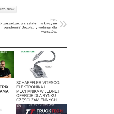
AUTO SHOW
Next:
ak zarządzać warsztatem w kryzysie
pandemii? Bezpłatny webinar dla
warsztów.
SCHAEFFLER VITESCO:
TRIX
ELEKTRONIKA I
SAMA
MECHANIKA W JEDNEJ
OFERCIE DLA RYNKU
CZĘŚCI ZAMIENNYCH
25 lipca 2026