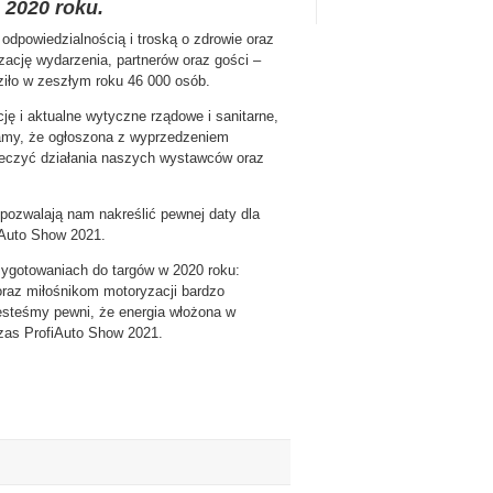
 2020 roku.
odpowiedzialnością i troską o zdrowie oraz
cję wydarzenia, partnerów oraz gości –
iło w zeszłym roku 46 000 osób.
ę i aktualne wytyczne rządowe i sanitarne,
famy, że ogłoszona z wyprzedzeniem
ieczyć działania naszych wystawców oraz
pozwalają nam nakreślić pewnej daty dla
iAuto Show 2021.
gotowaniach do targów w 2020 roku:
raz miłośnikom motoryzacji bardzo
steśmy pewni, że energia włożona w
zas ProfiAuto Show 2021.