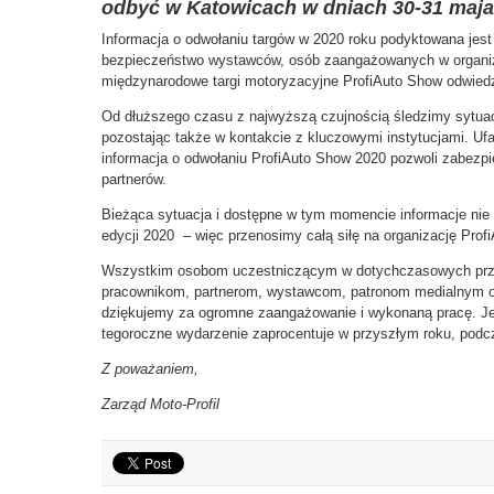
odbyć w Katowicach w dniach 30-31 maja
Informacja o odwołaniu targów w 2020 roku podyktowana jest 
bezpieczeństwo wystawców, osób zaangażowanych w organiza
międzynarodowe targi motoryzacyjne ProfiAuto Show odwiedz
Od dłuższego czasu z najwyższą czujnością śledzimy sytuacj
pozostając także w kontakcie z kluczowymi instytucjami. U
informacja o odwołaniu ProfiAuto Show 2020 pozwoli zabezp
partnerów.
Bieżąca sytuacja i dostępne w tym momencie informacje nie 
edycji 2020 – więc przenosimy całą siłę na organizację Prof
Wszystkim osobom uczestniczącym w dotychczasowych przy
pracownikom, partnerom, wystawcom, patronom medialnym o
dziękujemy za ogromne zaangażowanie i wykonaną pracę. Je
tegoroczne wydarzenie zaprocentuje w przyszłym roku, podc
Z poważaniem,
Zarząd Moto-Profil