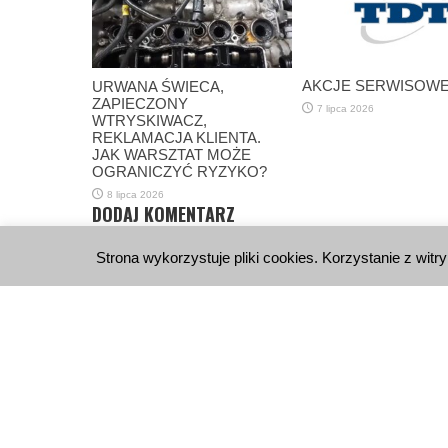
AKCJE SERWISOWE 
URWANA ŚWIECA,
ZAPIECZONY
7 lipca 2026
WTRYSKIWACZ,
REKLAMACJA KLIENTA.
JAK WARSZTAT MOŻE
OGRANICZYĆ RYZYKO?
8 lipca 2026
DODAJ KOMENTARZ
Musisz się
zalogować
, aby móc dodać komentarz.
Strona wykorzystuje pliki cookies. Korzystanie z witr
WYDAWNICTWO
KONTA
E-Bus
Reklama
Al. J
02-0
E-wydanie
E-mai
Newsletter