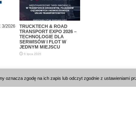
3/2026
TRUCKTECH & ROAD
TRANSPORT EXPO 2026 –
TECHNOLOGIE DLA
SERWISÓW I FLOT W
JEDNYM MIEJSCU
6 lipca 2026
yny oznacza zgodę na ich zapis lub odczyt zgodnie z ustawieniami pr
KT
iness Press Sp. z o.o.
erozolimskie 81/7.10
01 Warszawa
l: biuro@e-businesspress.pl