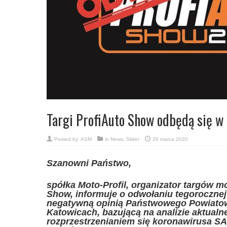
Targi ProfiAuto Show odbędą się w
Posted by:
ASM
in
News
,
Slider
26 marca 2020
Szanowni Państwo,
spółka Moto-Profil, organizator targów m
Show, informuje o odwołaniu tegorocznej 
negatywną opinią Państwowego Powiatow
Katowicach, bazującą na analizie aktualne
rozprzestrzenianiem się koronawirusa SA