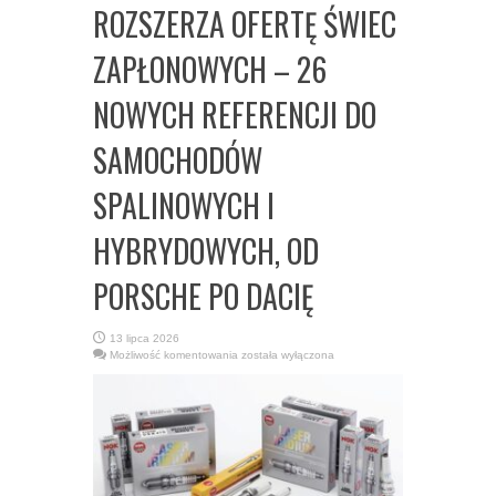
ROZSZERZA OFERTĘ ŚWIEC
ZAPŁONOWYCH – 26
NOWYCH REFERENCJI DO
SAMOCHODÓW
SPALINOWYCH I
HYBRYDOWYCH, OD
PORSCHE PO DACIĘ
13 lipca 2026
NGK
Możliwość komentowania
została wyłączona
IGNITION
PARTS
ROZSZERZA
OFERTĘ
ŚWIEC
ZAPŁONOWYCH
–
26
NOWYCH
REFERENCJI
DO