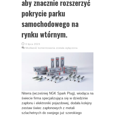
aby znacznie rozszerzyć
pokrycie parku
samochodowego na
rynku wtórnym.
6 lipca 2023
Niterra
Możliwość komentowania
została wyłączona
wprowadza
na
rynek
dziewięć
nowych
świec
zapłonowych
z
metalem
szlachetnym,
aby
znacznie
rozszerzyć
pokrycie
parku
Niterra (wcześniej NGK Spark Plug), wiodąca na
samochodowego
na
świecie firma specjalizująca się w dziedzinie
rynku
wtórnym.
zapłonu i elektroniki pojazdowej, dodała kolejny
zestaw świec zapłonowych z metali
szlachetnych do swojego już szerokiego