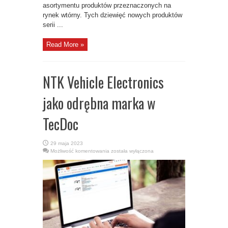
asortymentu produktów przeznaczonych na
rynek wtórny. Tych dziewięć nowych produktów
serii ...
Read More »
NTK Vehicle Electronics
jako odrębna marka w
TecDoc
29 maja 2023
NTK
Możliwość komentowania
została wyłączona
Vehicle
Electronics
jako
odrębna
marka
w
TecDoc