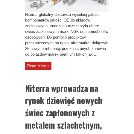
SAMOCHODÓW
SPALINOWYCH
I
HYBRYDOWYCH,
Niterra, globalny dostawca wysokiej jakości
OD
PORSCHE
komponentów jakości OE do układów
PO
DACIĘ
zapłonowych, znacząco rozszerzyła ofertę
świec zapłonowych marki NGK do samochodów
osobowych. Do portfolio produktów
przeznaczonych na rynek aftermarket dołączyło
26 nowych referencji przeznaczonych zarówno
do pojazdów marek premium takich jak ...
Read More »
Niterra wprowadza na
rynek dziewięć nowych
świec zapłonowych z
metalem szlachetnym,