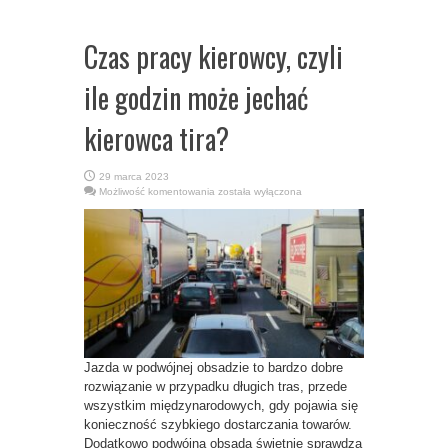
Czas pracy kierowcy, czyli
ile godzin może jechać
kierowca tira?
29 marca 2023
Czas
Możliwość komentowania
została wyłączona
pracy
kierowcy,
czyli
ile
godzin
może
jechać
kierowca
tira?
Jazda w podwójnej obsadzie to bardzo dobre
rozwiązanie w przypadku długich tras, przede
wszystkim międzynarodowych, gdy pojawia się
konieczność szybkiego dostarczania towarów.
Dodatkowo podwójna obsada świetnie sprawdza