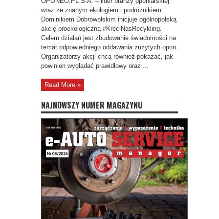
OPONEO.PL S.A. – lider branży oponiarskiej
wraz ze znanym ekologiem i podróżnikiem
Dominikiem Dobrowolskim inicjuje ogólnopolską
akcję proekologiczną #KręciNasRecykling.
Celem działań jest zbudowanie świadomości na
temat odpowiedniego oddawania zużytych opon.
Organizatorzy akcji chcą również pokazać, jak
powinien wyglądać prawidłowy oraz ...
Read More »
NAJNOWSZY NUMER MAGAZYNU