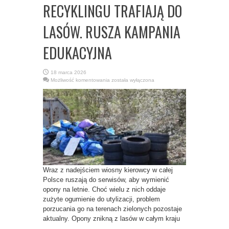
RECYKLINGU TRAFIAJĄ DO
LASÓW. RUSZA KAMPANIA
EDUKACYJNA
18 marca 2026
OPONY
Możliwość komentowania
została wyłączona
ZAMIAST
DO
RECYKLINGU
TRAFIAJĄ
DO
LASÓW.
RUSZA
KAMPANIA
EDUKACYJNA
Wraz z nadejściem wiosny kierowcy w całej
Polsce ruszają do serwisów, aby wymienić
opony na letnie. Choć wielu z nich oddaje
zużyte ogumienie do utylizacji, problem
porzucania go na terenach zielonych pozostaje
aktualny. Opony znikną z lasów w całym kraju
...