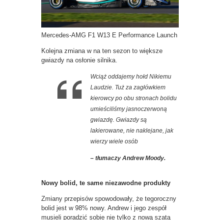
Mercedes-AMG F1 W13 E Performance Launch
Kolejna zmiana w na ten sezon to większe
gwiazdy na osłonie silnika.
Wciąż oddajemy hołd Nikiemu
Laudzie. Tuż za zagłówkiem
kierowcy po obu stronach bolidu
umieściliśmy jasnoczerwoną
gwiazdę. Gwiazdy są
lakierowane, nie naklejane, jak
wierzy wiele osób
– tłumaczy Andrew Moody.
Nowy bolid, te same niezawodne produkty
Zmiany przepisów spowodowały, że tegoroczny
bolid jest w 98% nowy. Andrew i jego zespół
musieli poradzić sobie nie tylko z nową szatą