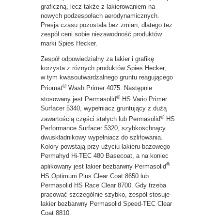
graficzną, lecz także z lakierowaniem na
nowych podzespołach aerodynamicznych.
Presja czasu pozostała bez zmian, dlatego też
zespół ceni sobie niezawodność produktów
marki Spies Hecker.
Zespół odpowiedzialny za lakier i grafikę
korzysta z różnych produktów Spies Hecker,
w tym kwasoutwardzalnego gruntu reagującego
®
Priomat
Wash Primer 4075. Następnie
®
stosowany jest Permasolid
HS Vario Primer
Surfacer 5340, wypełniacz gruntujący z dużą
®
zawartością części stałych lub Permasolid
HS
Performance Surfacer 5320, szybkoschnący
dwuskładnikowy wypełniacz do szlifowania.
Kolory powstają przy użyciu lakieru bazowego
Permahyd Hi-TEC 480 Basecoat, a na koniec
®
aplikowany jest lakier bezbarwny Permasolid
HS Optimum Plus Clear Coat 8650 lub
Permasolid HS Race Clear 8700. Gdy trzeba
pracować szczególnie szybko, zespół stosuje
lakier bezbarwny Permasolid Speed-TEC Clear
Coat 8810.