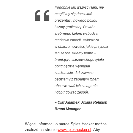
Podobnie jak wszyscy fani, nie
mogliśmy się doczekać
prezentacji nowego bolidu
i szaty graficznej. Powrót
srebrnego koloru wzbudza
mnóstwo emocji, zwłaszcza
w obliczu nowości, jakie przynosi
ten sezon. Wiemy jedno –
broniący mistrzowskiego tytułu
bolid będzie wyglądał
znakomicie. Jak zawsze
będziemy z zapartym tchem
obserwować ich zmagania
i dopingować zespół.
– Olaf Adamek, Axalta Refinish
Brand Manager
Więcej informacji o marce Spies Hecker można
znaleźć na stronie
www.spieshecker.pl
. Aby