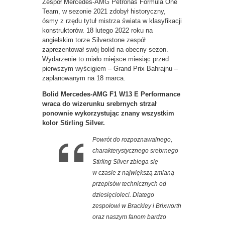
Zespół Mercedes-AMG Petronas Formula One
Team, w sezonie 2021 zdobył historyczny,
ósmy z rzędu tytuł mistrza świata w klasyfikacji
konstruktorów. 18 lutego 2022 roku na
angielskim torze Silverstone zespół
zaprezentował swój bolid na obecny sezon.
Wydarzenie to miało miejsce miesiąc przed
pierwszym wyścigiem – Grand Prix Bahrajnu –
zaplanowanym na 18 marca.
Bolid Mercedes-AMG F1 W13 E Performance
wraca do wizerunku srebrnych strzał
ponownie wykorzystując znany wszystkim
kolor Stirling Silver.
Powrót do rozpoznawalnego,
charakterystycznego srebrnego
Stirling Silver zbiega się
w czasie z największą zmianą
przepisów technicznych od
dziesięcioleci. Dlatego
zespołowi w Brackley i Brixworth
oraz naszym fanom bardzo