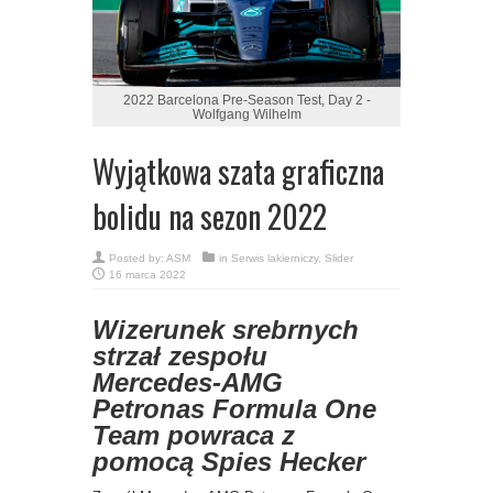
2022 Barcelona Pre-Season Test, Day 2 -
Wolfgang Wilhelm
Wyjątkowa szata graficzna
bolidu na sezon 2022
Posted by:
ASM
in
Serwis lakierniczy
,
Slider
16 marca 2022
Wizerunek srebrnych
strzał zespołu
Mercedes-AMG
Petronas Formula One
Team powraca z
pomocą Spies Hecker