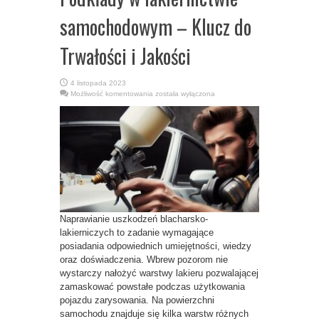
samochodowym – Klucz do
Trwałości i Jakości
4 listopada 2023
Podkłady
Możliwość komentowania
została wyłączona
w
lakiernictwie
samochodowym
–
Klucz
do
Trwałości
i
Jakości
Naprawianie uszkodzeń blacharsko-
lakierniczych to zadanie wymagające
posiadania odpowiednich umiejętności, wiedzy
oraz doświadczenia. Wbrew pozorom nie
wystarczy nałożyć warstwy lakieru pozwalającej
zamaskować powstałe podczas użytkowania
pojazdu zarysowania. Na powierzchni
samochodu znajduje się kilka warstw różnych