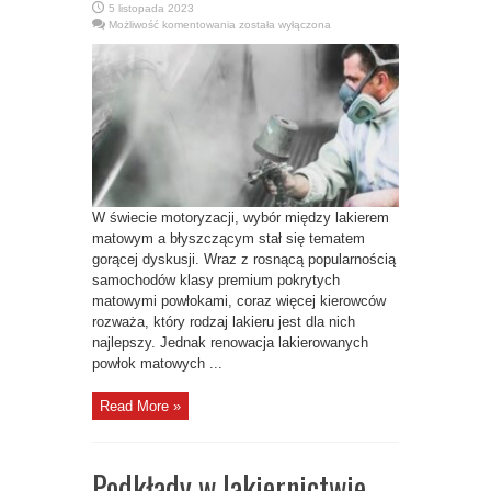
5 listopada 2023
Lakier
Możliwość komentowania
została wyłączona
matowy
vs.
błyszczący:
Tajniki
i
wyzwania
renowacji
powłok
matowych
W świecie motoryzacji, wybór między lakierem
matowym a błyszczącym stał się tematem
gorącej dyskusji. Wraz z rosnącą popularnością
samochodów klasy premium pokrytych
matowymi powłokami, coraz więcej kierowców
rozważa, który rodzaj lakieru jest dla nich
najlepszy. Jednak renowacja lakierowanych
powłok matowych ...
Read More »
Podkłady w lakiernictwie