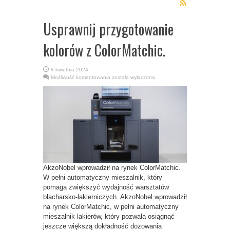
Usprawnij przygotowanie
kolorów z ColorMatchic.
8 kwietnia 2024
Usprawnij
Możliwość komentowania
została wyłączona
przygotowanie
kolorów
z
ColorMatchic.
AkzoNobel wprowadził na rynek ColorMatchic.
W pełni automatyczny mieszalnik, który
pomaga zwiększyć wydajność warsztatów
blacharsko-lakierniczych. AkzoNobel wprowadził
na rynek ColorMatchic, w pełni automatyczny
mieszalnik lakierów, który pozwala osiągnąć
jeszcze większą dokładność dozowania