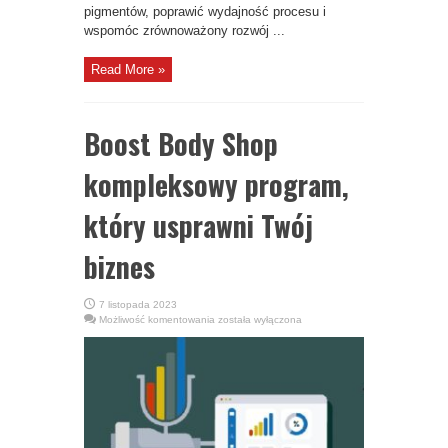
pigmentów, poprawić wydajność procesu i
wspomóc zrównoważony rozwój ...
Read More »
Boost Body Shop
kompleksowy program,
który usprawni Twój
biznes
7 listopada 2023
Boost
Możliwość komentowania
została wyłączona
Body
Shop
kompleksowy
program,
który
usprawni
Twój
biznes