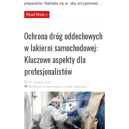
preparatów. Nakłada się je, aby przygotować ...
Read More »
Ochrona dróg oddechowych
w lakierni samochodowej:
Kluczowe aspekty dla
profesjonalistów
20 czerwca 2023
Ochrona
Możliwość komentowania
została wyłączona
dróg
oddechowych
w
lakierni
samochodowej:
Kluczowe
aspekty
dla
profesjonalistów