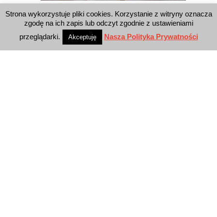
Strona wykorzystuje pliki cookies. Korzystanie z witryny oznacza
WYSZUKIWARKA
zgodę na ich zapis lub odczyt zgodnie z ustawieniami
przeglądarki.
Nasza Polityka Prywatności
Akceptuję
WYDAWNICTWO
Reklama
E-wydanie
Newsletter
Polityka prywatności
KONTAKT
E-Business Press Sp. z o.o.
Al. Jerozolimskie 81/7.10
02-001 Warszawa
E-mail: biuro@e-businesspress.pl