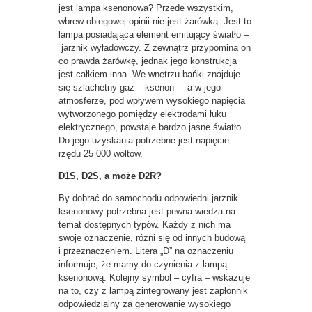
jest lampa ksenonowa? Przede wszystkim,
wbrew obiegowej opinii nie jest żarówką. Jest to
lampa posiadająca element emitujący światło –
jarznik wyładowczy. Z zewnątrz przypomina on
co prawda żarówkę, jednak jego konstrukcja
jest całkiem inna. We wnętrzu bańki znajduje
się szlachetny gaz – ksenon – a w jego
atmosferze, pod wpływem wysokiego napięcia
wytworzonego pomiędzy elektrodami łuku
elektrycznego, powstaje bardzo jasne światło.
Do jego uzyskania potrzebne jest napięcie
rzędu 25 000 woltów.
D1S, D2S, a może D2R?
By dobrać do samochodu odpowiedni jarznik
ksenonowy potrzebna jest pewna wiedza na
temat dostępnych typów. Każdy z nich ma
swoje oznaczenie, różni się od innych budową
i przeznaczeniem. Litera „D” na oznaczeniu
informuje, że mamy do czynienia z lampą
ksenonową. Kolejny symbol – cyfra – wskazuje
na to, czy z lampą zintegrowany jest zapłonnik
odpowiedzialny za generowanie wysokiego