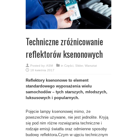
Techniczne zróżnicowanie
reflektorów ksenonowych
Posted by:
ASM
in
Części
,
Slider
,
Warsztat
18 kwietnia 2017
Reflektory ksenonowe to element
standardowego wyposażenia wielu
samochodów – tych starszych, młodszych,
luksusowych i popularnych.
Pojęcie lampy ksenonowej mimo, że
powszechnie używane, nie jest jednolite. Kryją
się pod nim różne rozwiązania techniczne i
rodzaje emisji światła oraz odmienne sposoby
budowy reflektora
.
Czym w ujęciu technicznym