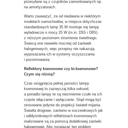
przesyłane są z czujników zamontowanych np.
na amortyzatorach.
Warto zauważyć, że od niedawna w niektórym
modelach samochodów, w miejsce dotychczas
standardowych lamp 35 W montuje się lampy
wyładowcze o mocy 25 W (m.in. D5S i D8S)
z niższym poziomem strumienia świetlnego.
Świecą one niewiele mocniej od żarówek
halogenowych, więc przepisy nie nakazują
wyposażania ich w systemy oczyszczania
i poziomowania.
Reflektory ksenonowe czy bi-ksenonowe?
Czym się różnią?
Czas osiągnięcia pełnej jasności lampy
ksenonowej to zazwyczaj kilka sekund,
a ponadto lampy te są niezmiernie czułe na ich
częste włączanie i wyłączanie. Stąd mogą być
stosowane jedynie do projekcji świateł mijania.
Światła drogowe, zarówno w soczewkowych jak
i odbłyśnikowych reflektorach ksenonowych
realizowane są za pomocą dodatkowej żarówki
halogenowej. Aby rozwiązać ten problem