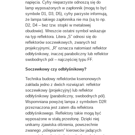
napięcia. Cyfry nieparzyste odnoszą się do
lamp wyposażonych w zapłonnik (mogą to być
symbole D1, D3, D5), cyfry parzyste informują,
że lampa takiego zapłonnika nie ma (są to np.
D2, D4 – bez tzw. stopki w metalowej
obudowie). Wreszcie ostatni symbol wskazuje
na typ reflektora. Litera „S” odnosi się do
reflektorów soczewkowych, zwanych też
projekcyjnymi, „R” oznacza natomiast reflektor
odbłyśnikowy, inaczej paraboliczny lub reflektor
swobodnych pól – najczęściej typu FF.
Soczewkowy czy odbłyśnikowy?
Technika budowy reflektorów ksenonowych
zakłada jedno z dwóch rozwiązań: reflektor
soczewkowy (projekcyjny) lub reflektor
odbłyśnikowy (paraboliczny, swobodnych pól).
Wspomniana powyżej lampa z symbolem D2R
przeznaczona jest zatem dla reflektora
odbłyśnikowego. Reflektory takie mogą być
wyposażone w stałą przesłonę. Dzięki niej
unikamy zjawiska olśnienia, powszechnie
zwanego „oślepianiem” kierowców jadących