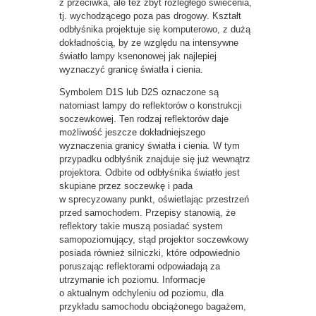
z przeciwka, ale też zbyt rozległego świecenia,
tj. wychodzącego poza pas drogowy. Kształt
odbłyśnika projektuje się komputerowo, z dużą
dokładnością, by ze względu na intensywne
światło lampy ksenonowej jak najlepiej
wyznaczyć granicę światła i cienia.
Symbolem D1S lub D2S oznaczone są
natomiast lampy do reflektorów o konstrukcji
soczewkowej. Ten rodzaj reflektorów daje
możliwość jeszcze dokładniejszego
wyznaczenia granicy światła i cienia. W tym
przypadku odbłyśnik znajduje się już wewnątrz
projektora. Odbite od odbłyśnika światło jest
skupiane przez soczewkę i pada
w sprecyzowany punkt, oświetlając przestrzeń
przed samochodem. Przepisy stanowią, że
reflektory takie muszą posiadać system
samopoziomujący, stąd projektor soczewkowy
posiada również silniczki, które odpowiednio
poruszając reflektorami odpowiadają za
utrzymanie ich poziomu. Informacje
o aktualnym odchyleniu od poziomu, dla
przykładu samochodu obciążonego bagażem,