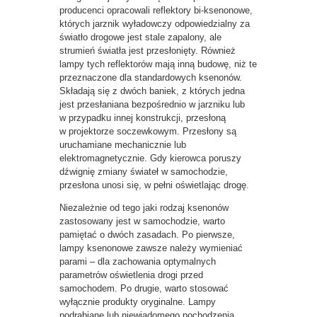
producenci opracowali reflektory bi-ksenonowe,
których jarznik wyładowczy odpowiedzialny za
światło drogowe jest stale zapalony, ale
strumień światła jest przesłonięty. Również
lampy tych reflektorów mają inną budowę, niż te
przeznaczone dla standardowych ksenonów.
Składają się z dwóch baniek, z których jedna
jest przesłaniana bezpośrednio w jarzniku lub
w przypadku innej konstrukcji, przesłoną
w projektorze soczewkowym. Przesłony są
uruchamiane mechanicznie lub
elektromagnetycznie. Gdy kierowca poruszy
dźwignię zmiany świateł w samochodzie,
przesłona unosi się, w pełni oświetlając drogę.
Niezależnie od tego jaki rodzaj ksenonów
zastosowany jest w samochodzie, warto
pamiętać o dwóch zasadach. Po pierwsze,
lampy ksenonowe zawsze należy wymieniać
parami – dla zachowania optymalnych
parametrów oświetlenia drogi przed
samochodem. Po drugie, warto stosować
wyłącznie produkty oryginalne. Lampy
podrabiane lub niewiadomego pochodzenia