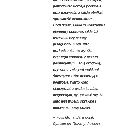
tarcz i klocków hamulcowych,
powodować korozję podwozia
oraz nadwozia, a także obniżać
sprawność akumulatora.
Dodatkowo, układ zawieszenia i
elementy gumowe, takie jak
uszczelki czy osłony
przegubów, mogą ulec
uszkodzeniom w wyniku
częstego kontaktu z błotem
pośniegowym, solą drogową,
czy zamarzniętymi muldami
śnieżnymi które obcierają o
podwozie. Warto więc
skorzystać z profesjonalnej
diagnostyki, by upewnić się, że
auto jest w pełni sprawne i
gotowe na nowy sezon
.
– mówi Michał Baranowski,
Dyrektor ds. Rozwoju Biznesu