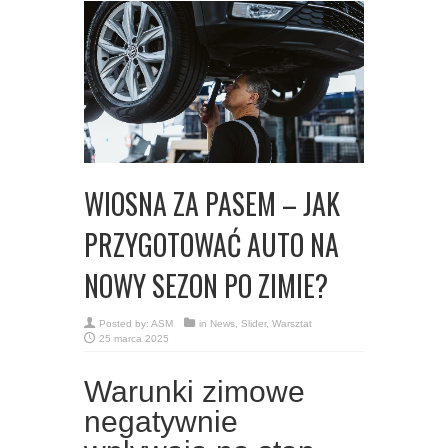
WIOSNA ZA PASEM – JAK
PRZYGOTOWAĆ AUTO NA
NOWY SEZON PO ZIMIE?
Posted by:
ASM
in
News
,
Slider
,
Warsztat
25 marca 2025
Warunki zimowe
negatywnie