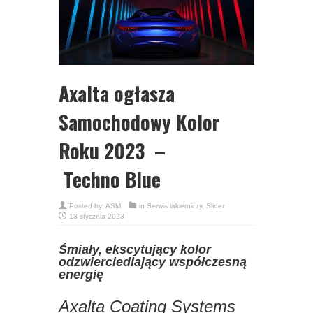
Axalta ogłasza
Samochodowy Kolor
Roku 2023 –
Techno Blue
Posted by:
ASM
in
Serwis lakierniczy
,
Slider
13 stycznia 2023
Śmiały, ekscytujący kolor
odzwierciedlający współczesną
energię
Axalta Coating Systems