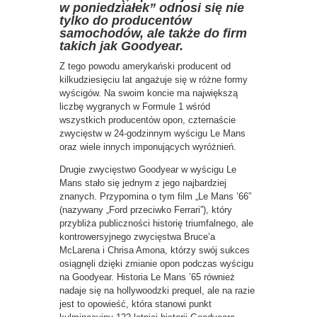
w poniedziałek” odnosi się nie
tylko do producentów
samochodów, ale także do firm
takich jak Goodyear.
Z tego powodu amerykański producent od
kilkudziesięciu lat angażuje się w różne formy
wyścigów. Na swoim koncie ma największą
liczbę wygranych w Formule 1 wśród
wszystkich producentów opon, czternaście
zwycięstw w 24-godzinnym wyścigu Le Mans
oraz wiele innych imponujących wyróżnień.
Drugie zwycięstwo Goodyear w wyścigu Le
Mans stało się jednym z jego najbardziej
znanych. Przypomina o tym film „Le Mans ’66”
(nazywany „Ford przeciwko Ferrari”), który
przybliża publiczności historię triumfalnego, ale
kontrowersyjnego zwycięstwa Bruce’a
McLarena i Chrisa Amona, którzy swój sukces
osiągnęli dzięki zmianie opon podczas wyścigu
na Goodyear. Historia Le Mans ’65 również
nadaje się na hollywoodzki prequel, ale na razie
jest to opowieść, która stanowi punkt