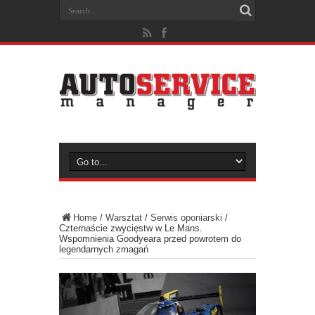
Home
/
Warsztat
/
Serwis oponiarski
/
Czternaście zwycięstw w Le Mans.
Wspomnienia Goodyeara przed powrotem do
legendarnych zmagań