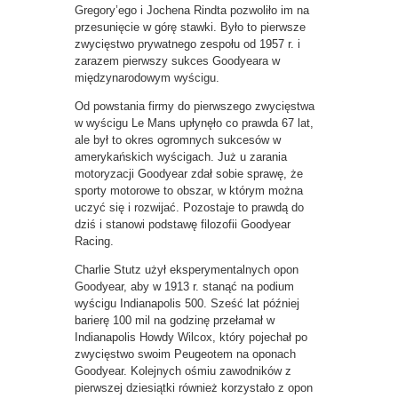
Gregory’ego i Jochena Rindta pozwoliło im na
przesunięcie w górę stawki. Było to pierwsze
zwycięstwo prywatnego zespołu od 1957 r. i
zarazem pierwszy sukces Goodyeara w
międzynarodowym wyścigu.
Od powstania firmy do pierwszego zwycięstwa
w wyścigu Le Mans upłynęło co prawda 67 lat,
ale był to okres ogromnych sukcesów w
amerykańskich wyścigach. Już u zarania
motoryzacji Goodyear zdał sobie sprawę, że
sporty motorowe to obszar, w którym można
uczyć się i rozwijać. Pozostaje to prawdą do
dziś i stanowi podstawę filozofii Goodyear
Racing.
Charlie Stutz użył eksperymentalnych opon
Goodyear, aby w 1913 r. stanąć na podium
wyścigu Indianapolis 500. Sześć lat później
barierę 100 mil na godzinę przełamał w
Indianapolis Howdy Wilcox, który pojechał po
zwycięstwo swoim Peugeotem na oponach
Goodyear. Kolejnych ośmiu zawodników z
pierwszej dziesiątki również korzystało z opon