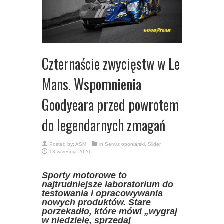
Czternaście zwycięstw w Le
Mans. Wspomnienia
Goodyeara przed powrotem
do legendarnych zmagań
Posted by:
ASM
in
Serwis oponiarski
,
Slider
13 września 2020
Sporty motorowe to
najtrudniejsze laboratorium do
testowania i opracowywania
nowych produktów. Stare
porzekadło, które mówi „wygraj
w niedzielę, sprzedaj