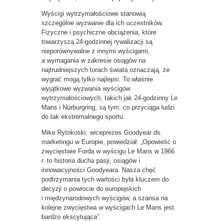
Wyścigi wytrzymałościowe stanowią
szczególne wyzwanie dla ich uczestników.
Fizyczne i psychiczne obciążenia, które
towarzyszą 24-godzinnej rywalizacji są
nieporównywalne z innymi wyścigami,
a wymagania w zakresie osiągów na
najtrudniejszych torach świata oznaczają, że
wygrać mogą tylko najlepsi. To właśnie
wyjątkowe wyzwania wyścigów
wytrzymałościowych, takich jak 24-godzinny Le
Mans i Nürburgring, są tym, co przyciąga ludzi
do tak ekstremalnego sportu.
Mike Rytokoski, wiceprezes Goodyear ds.
marketingu w Europie, powiedział: „Opowieść o
zwycięstwie Forda w wyścigu Le Mans w 1966
r. to historia ducha pasji, osiągów i
innowacyjności Goodyeara. Nasza chęć
podtrzymania tych wartości była kluczem do
decyzji o powrocie do europejskich
i międzynarodowych wyścigów, a szansa na
kolejne zwycięstwa w wyścigach Le Mans jest
bardzo ekscytująca”.