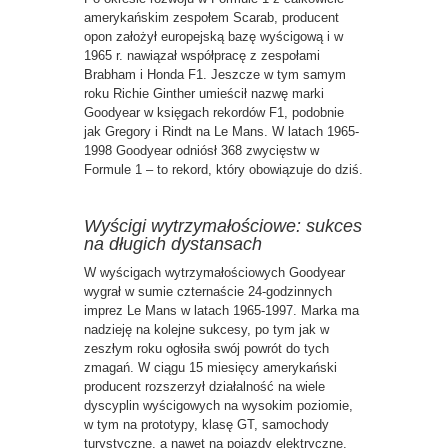
amerykańskim zespołem Scarab, producent
opon założył europejską bazę wyścigową i w
1965 r. nawiązał współpracę z zespołami
Brabham i Honda F1. Jeszcze w tym samym
roku Richie Ginther umieścił nazwę marki
Goodyear w księgach rekordów F1, podobnie
jak Gregory i Rindt na Le Mans. W latach 1965-
1998 Goodyear odniósł 368 zwycięstw w
Formule 1 – to rekord, który obowiązuje do dziś.
Wyścigi wytrzymałościowe: sukces
na długich dystansach
W wyścigach wytrzymałościowych Goodyear
wygrał w sumie czternaście 24-godzinnych
imprez Le Mans w latach 1965-1997. Marka ma
nadzieję na kolejne sukcesy, po tym jak w
zeszłym roku ogłosiła swój powrót do tych
zmagań. W ciągu 15 miesięcy amerykański
producent rozszerzył działalność na wiele
dyscyplin wyścigowych na wysokim poziomie,
w tym na prototypy, klasę GT, samochody
turystyczne, a nawet na pojazdy elektryczne.