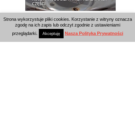
Strona wykorzystuje pliki cookies. Korzystanie z witryny oznacza
WYSZUKIWARKA
zgodę na ich zapis lub odczyt zgodnie z ustawieniami
przeglądarki.
Nasza Polityka Prywatności
Akceptuję
WYDAWNICTWO
Reklama
E-wydanie
Newsletter
Polityka prywatności
KONTAKT
E-Business Press Sp. z o.o.
Al. Jerozolimskie 81/7.10