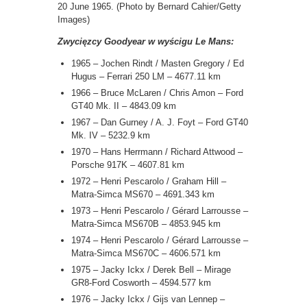
20 June 1965. (Photo by Bernard Cahier/Getty
Images)
Zwycięzcy Goodyear w wyścigu Le Mans:
1965 – Jochen Rindt / Masten Gregory / Ed
Hugus – Ferrari 250 LM – 4677.11 km
1966 – Bruce McLaren / Chris Amon – Ford
GT40 Mk. II – 4843.09 km
1967 – Dan Gurney / A. J. Foyt – Ford GT40
Mk. IV – 5232.9 km
1970 – Hans Herrmann / Richard Attwood –
Porsche 917K – 4607.81 km
1972 – Henri Pescarolo / Graham Hill –
Matra-Simca MS670 – 4691.343 km
1973 – Henri Pescarolo / Gérard Larrousse –
Matra-Simca MS670B – 4853.945 km
1974 – Henri Pescarolo / Gérard Larrousse –
Matra-Simca MS670C – 4606.571 km
1975 – Jacky Ickx / Derek Bell – Mirage
GR8-Ford Cosworth – 4594.577 km
1976 – Jacky Ickx / Gijs van Lennep –