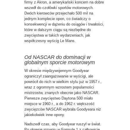
firmy z Akron, a amerykański koncern na dobre
wszedł do czołówki sportów motorowych.
Dwóch kierowców przejechało 500 mil na
jednym komplecie opon, co świadczy o
konsekwencji w dążeniu do osiągów i trwałości,
które w dalszym ciągu są niezbędne do
zwycięstwa w takich wydarzeniach, jak
współczesny wyścig Le Mans.
Od NASCAR do dominacji w
globalnym sporcie motorowym
W okresie międzywojennym Goodyear
ograniczył zaangażowanie w wyścigi, ale
powrócił do nich w wielkim stylu już w 1957 r.,
wraz z ogromnym wzrostem popularności
mistrzostw, znanych obecnie jako NASCAR.
Pierwsze zwycięstwo Daytona 500 miało
miejsce w 1960 r., a do 1962 r. większość
zwycięzców NASCAR wybrała Goodyeara niż
jakiekolwiek inne opony.
Nadszedł czas, aby Goodyear ruszył w świat.
Po okresie rozwoju w Formule 1 z całkowicie