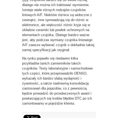
dlatego nie można ich traktować wymiennie.
Istnieje wiele różnych rodzajów czujników
liniowych A/F. Niektóre różnice są widoczne z
zewnątrz, inne sprowadzają się do różnic w
elektronice, ale większość różnic kryje się w
składzie ceramiki lub powłok ochronnych na
elementach czujnika. Dlatego bardzo ważne
jest, aby podczas wymiany czujnika liniowego
A/F zawsze wybierać czujnik o dokładnie takiej
samej specyfikacji jak oryginał.
Na rynku pojawiło się niedawno kilka
przykładów tanich zamienników takich
czujników. Testy laboratoryjne i samochodowe
tych części, które przeprowadziło DENSO,
wykazały ich bardzo słabą wydajność i
żywotność, a także nadmierną konsolidację
zastosowań dla pojazdów, co z pewnością
będzie prowadzić do przedwczesnych awarii i
powtarzających się kodów błędów DTC po ich
zamontowaniu w pojeździe klienta.