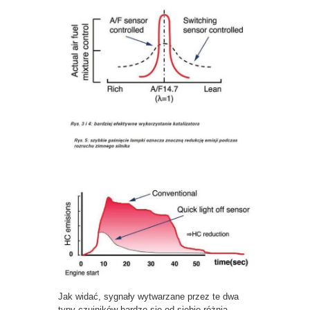
Jak widać, sygnały wytwarzane przez te dwa
typy czujników bardzo się od siebie różnią,