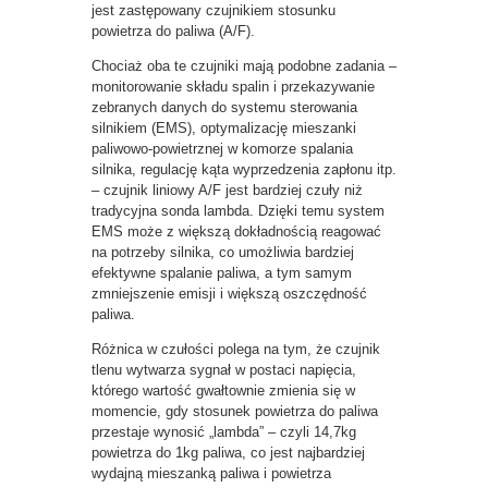
jest zastępowany czujnikiem stosunku
powietrza do paliwa (A/F).
Chociaż oba te czujniki mają podobne zadania –
monitorowanie składu spalin i przekazywanie
zebranych danych do systemu sterowania
silnikiem (EMS), optymalizację mieszanki
paliwowo-powietrznej w komorze spalania
silnika, regulację kąta wyprzedzenia zapłonu itp.
– czujnik liniowy A/F jest bardziej czuły niż
tradycyjna sonda lambda. Dzięki temu system
EMS może z większą dokładnością reagować
na potrzeby silnika, co umożliwia bardziej
efektywne spalanie paliwa, a tym samym
zmniejszenie emisji i większą oszczędność
paliwa.
Różnica w czułości polega na tym, że czujnik
tlenu wytwarza sygnał w postaci napięcia,
którego wartość gwałtownie zmienia się w
momencie, gdy stosunek powietrza do paliwa
przestaje wynosić „lambda” – czyli 14,7kg
powietrza do 1kg paliwa, co jest najbardziej
wydajną mieszanką paliwa i powietrza