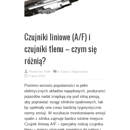
Czujniki liniowe (A/F) i
czujniki tlenu – czym się
różnią?
Posted by:
ASM
in
Części
,
Diagnostyka
5 lipca 2022
Pomimo wzrostu popularności w pełni
elektrycznych układów napędowych, producenci
pojazdów nadal znajdują się pod silną presją,
aby poprawiać osiągi silników spalinowych, tak
by spełniały one coraz bardziej rygorystyczne
normy emisji. W rezultacie monitorowanie emisji
spalin z silnika zajmuje bardzo istotne miejsce.
Czujnik liniowy A/F – specjalny rodzaj czujnika
tlenu – mierzy stosunek powietrza do paliwa i