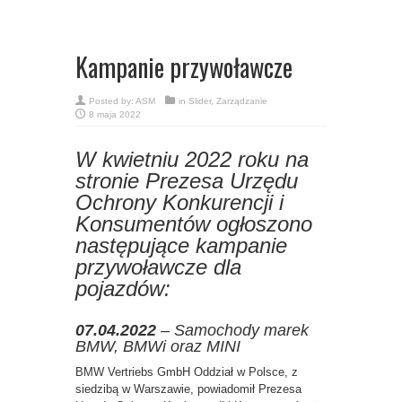
Kampanie przywoławcze
Posted by:
ASM
in
Slider
,
Zarządzanie
8 maja 2022
W kwietniu 2022 roku na
stronie Prezesa Urzędu
Ochrony Konkurencji i
Konsumentów ogłoszono
następujące kampanie
przywoławcze dla
pojazdów:
07.04.2022
– Samochody marek
BMW, BMWi oraz MINI
BMW Vertriebs GmbH Oddział w Polsce, z
siedzibą w Warszawie, powiadomił Prezesa