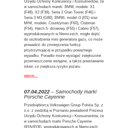
Urzędu Ochrony Konkurencji i Konsumentów, że
w samochodach marek: BMW, modele: X1
(F48), X2 (F39), Seria 2 Gran Tourer (F46) i
Seria 3 M3 (G80), BMWi, model i3 (I01) oraz
MINI, modele: Countryman (F60), Clubman
(F54), Hatch 5- drzwiowy (F55) i Cabrio (F57),
wyprodukowanych w Niemczech, mogło dojść
do uszkodzenia miro generatora gazu, co może
prowadzić do zmniejszenia funkcji
przytrzymującej w przypadku poważnego
wypadku. Ponadto może wystąpić zwiększone
przemieszczenie wstępne, a także powstawanie
iskier, co zwiększa ryzyko pożaru.
więcej…
07.04.2022
– Samochody marki
Porsche Cayenne
Przedsiębiorca Volkswagen Group Polska Sp. z
o.o. z siedzibą w Poznaniu powiadomił Prezesa
Urzędu Ochrony Konkurencji i Konsumentów, że
w samochodach marki Porsche Cayenne
(9YA/9YB), wyprodukowanych w Niemczech,