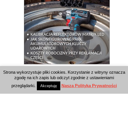
Strona wykorzystuje pliki cookies. Korzystanie z witryny oznacza
WYSZUKIWARKA
zgodę na ich zapis lub odczyt zgodnie z ustawieniami
przeglądarki.
Nasza Polityka Prywatności
Akceptuję
WYDAWNICTWO
Reklama