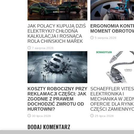
JAK POLACY KUPUJĄ DZIŚ
ERGONOMIA KONT
ELEKTRYKI? CHŁODNA
MOMENT OBROTO
KALKULACJA I ROSNĄCA
5 sierpnia 2026
ROLA CHIŃSKICH MAREK
7 sierpnia 2026
KOSZTY ROBOCIZNY PRZY
SCHAEFFLER VITES
REKLAMACJI CZĘŚCI: JAK
ELEKTRONIKA I
ZGODNIE Z PRAWEM
MECHANIKA W JED
DOCHODZIĆ ZWROTU OD
OFERCIE DLA RYN
HURTOWNI?
CZĘŚCI ZAMIENNY
30 lipca 2026
25 lipca 2026
DODAJ KOMENTARZ