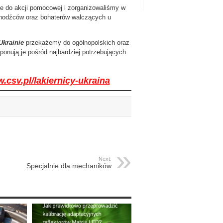
e do akcji pomocowej i zorganizowaliśmy w
uchodźców oraz bohaterów walczących u
krainie
przekażemy do ogólnopolskich oraz
ponują je pośród najbardziej potrzebujących.
.csv.pl/lakiernicy-ukraina
Next:
Specjalnie dla mechaników