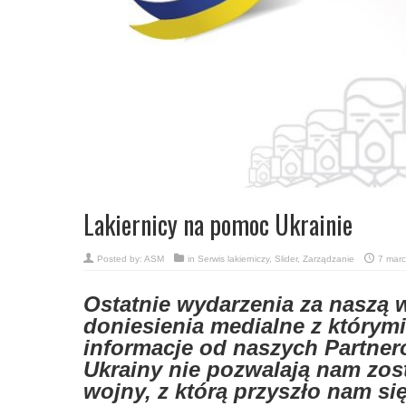
Lakiernicy na pomoc Ukrainie
Posted by:
ASM
in
Serwis lakierniczy
,
Slider
,
Zarządzanie
7 mar
Ostatnie wydarzenia za naszą 
doniesienia medialne z którym
informacje od naszych Partne
Ukrainy nie pozwalają nam zo
wojny, z którą przyszło nam si