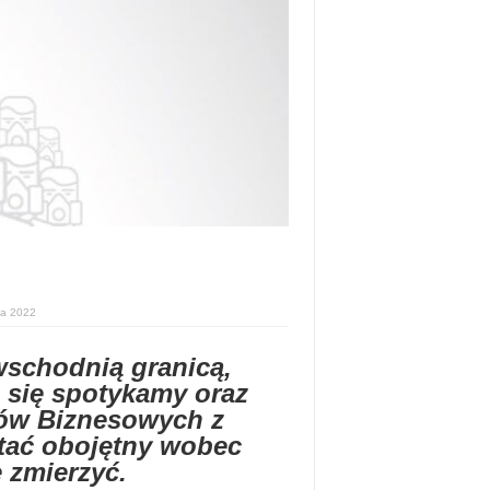
ca 2022
wschodnią granicą,
i się spotykamy oraz
rów Biznesowych z
stać obojętny wobec
ę zmierzyć.