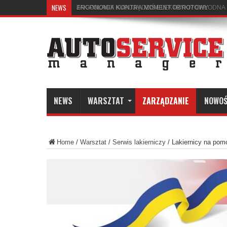
NEWS
ERGONOMIA KONTRA MOMENT OBROTOWY
NEWS
WARSZTAT
ZARZĄDZANIE
NOWOŚ
Home
/
Warsztat
/
Serwis lakierniczy
/
Lakiernicy na pom