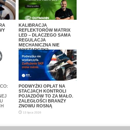
RA
KALIBRACJA
WY
REFLEKTORÓW MATRIX
LED – DLACZEGO SAMA
REGULACJA
MECHANICZNA NIE
WYSTARCZY?
3 sierpnia 2026
CO:
PODWYŻKI OPŁAT NA
STACJACH KONTROLI
NEJ
POJAZDÓW TO ZA MAŁO.
KU
ZALEGŁOŚCI BRANŻY
CH
ZNOWU ROSNĄ
13 lipca 2026