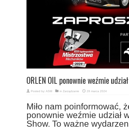
ORLEN OIL ponownie weźmie udział
Posted by:
ASM
in
Zarządzanie
28 marca 2024
Miło nam poinformować, 
ponownie weźmie udział w
Show. To ważne wydarzeni