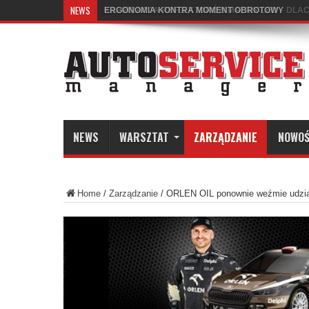
NEWS
KALIBRACJA REFLEKTORÓW MATRIX LED – DLA
NEWS
WARSZTAT
ZARZĄDZANIE
NOWOŚ
Home
/
Zarządzanie
/
ORLEN OIL ponownie weźmie udzia