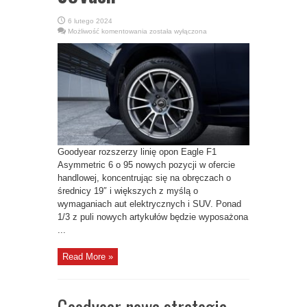
6 lutego 2024
Goodyear
Możliwość komentowania
została wyłączona
rozszerzy
linię
opon
Eagle
F1
Asymmetric
6
o
95
nowych
pozycji
z
myślą
o
autach
Goodyear rozszerzy linię opon Eagle F1
elektrycznych
i
Asymmetric 6 o 95 nowych pozycji w ofercie
SUVach
handlowej, koncentrując się na obręczach o
średnicy 19″ i większych z myślą o
wymaganiach aut elektrycznych i SUV. Ponad
1/3 z puli nowych artykułów będzie wyposażona
...
Read More »