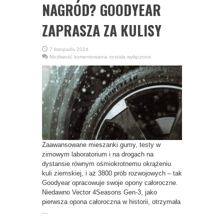
NAGRÓD? GOODYEAR
ZAPRASZA ZA KULISY
7 listopada 2024
JAK
Możliwość komentowania
została wyłączona
POWSTAJĄ
OPONY
CAŁOROCZNE
GODNE
NAGRÓD?
GOODYEAR
ZAPRASZA
ZA
KULISY
Zaawansowane mieszanki gumy, testy w
zimowym laboratorium i na drogach na
dystansie równym ośmiokrotnemu okrążeniu
kuli ziemskiej, i aż 3800 prób rozwojowych – tak
Goodyear opracowuje swoje opony całoroczne.
Niedawno Vector 4Seasons Gen-3, jako
pierwsza opona całoroczna w historii, otrzymała
...