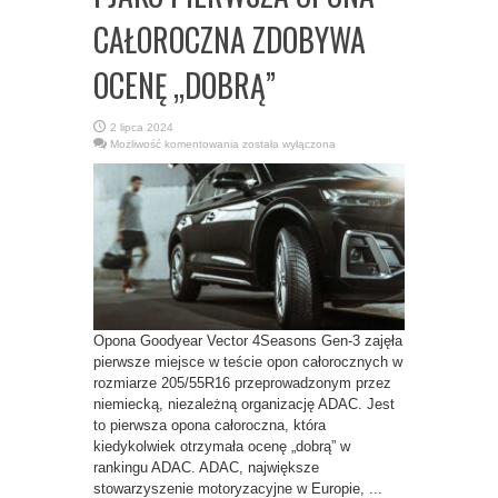
CAŁOROCZNA ZDOBYWA
OCENĘ „DOBRĄ”
2 lipca 2024
GOODYEAR
Możliwość komentowania
została wyłączona
VECTOR
4SEASONS
GEN-
3
ZWYCIĘŻA
W
TEŚCIE
ADAC
I
JAKO
PIERWSZA
OPONA
CAŁOROCZNA
ZDOBYWA
OCENĘ
Opona Goodyear Vector 4Seasons Gen-3 zajęła
„DOBRĄ”
pierwsze miejsce w teście opon całorocznych w
rozmiarze 205/55R16 przeprowadzonym przez
niemiecką, niezależną organizację ADAC. Jest
to pierwsza opona całoroczna, która
kiedykolwiek otrzymała ocenę „dobrą” w
rankingu ADAC. ADAC, największe
stowarzyszenie motoryzacyjne w Europie, ...