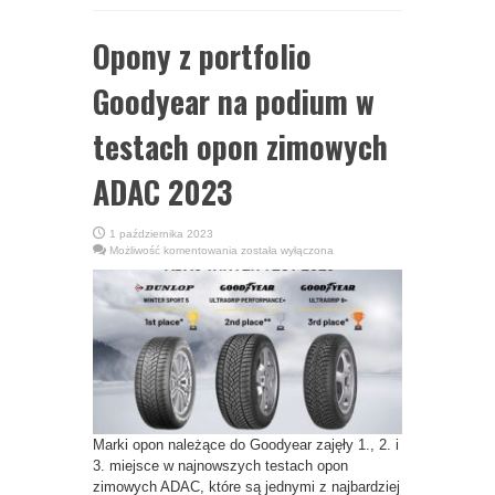
Opony z portfolio
Goodyear na podium w
testach opon zimowych
ADAC 2023
1 października 2023
Opony
Możliwość komentowania
została wyłączona
z
portfolio
Goodyear
na
podium
w
testach
opon
zimowych
ADAC
2023
Marki opon należące do Goodyear zajęły 1., 2. i
3. miejsce w najnowszych testach opon
zimowych ADAC, które są jednymi z najbardziej