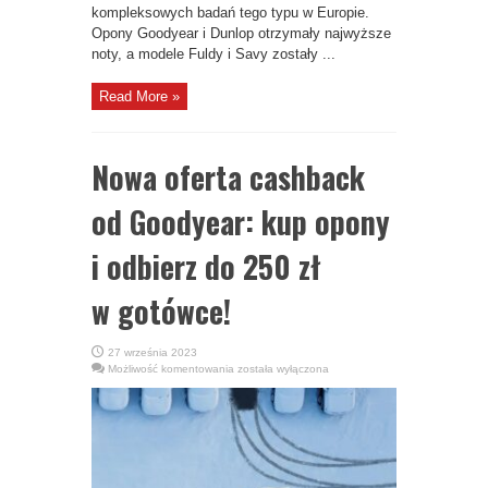
kompleksowych badań tego typu w Europie.
Opony Goodyear i Dunlop otrzymały najwyższe
noty, a modele Fuldy i Savy zostały ...
Read More »
Nowa oferta cashback
od Goodyear: kup opony
i odbierz do 250 zł
w gotówce!
27 września 2023
Nowa
Możliwość komentowania
została wyłączona
oferta
cashback
od
Goodyear:
kup
opony
i
odbierz
do
250