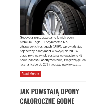
GAMĘ
OPON
EAGLE
F1
ASYMMETRIC
6
O
42
NOWE
ROZMIARY
DO
NAJWIĘKSZEGO
W
HISTORII
Goodyear rozszerza gamę letnich opon
MARKI
ASORTYMENTU
premium Eagle F1 Asymmetric 6 o
ultrawysokich osiągach (UHP), wprowadzając
najszerszy asortyment w swojej historii. W
ciągu roku na rynek zostaną wprowadzone 42
nowe jednostki asortymentowe, zwiększając ich
łączną liczbę do 233 i tworząc największą ...
Read More »
JAK POWSTAJĄ OPONY
CAŁOROCZNE GODNE