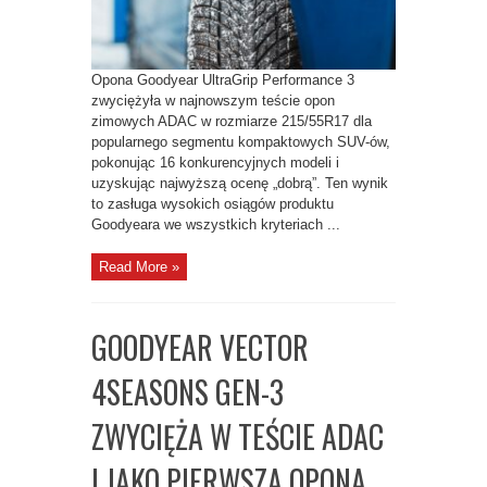
ADAC
Opona Goodyear UltraGrip Performance 3
zwyciężyła w najnowszym teście opon
zimowych ADAC w rozmiarze 215/55R17 dla
popularnego segmentu kompaktowych SUV-ów,
pokonując 16 konkurencyjnych modeli i
uzyskując najwyższą ocenę „dobrą”. Ten wynik
to zasługa wysokich osiągów produktu
Goodyeara we wszystkich kryteriach ...
Read More »
GOODYEAR VECTOR
4SEASONS GEN-3
ZWYCIĘŻA W TEŚCIE ADAC
I JAKO PIERWSZA OPONA