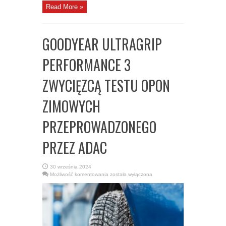
Read More »
GOODYEAR ULTRAGRIP
PERFORMANCE 3
ZWYCIĘZCĄ TESTU OPON
ZIMOWYCH
PRZEPROWADZONEGO
PRZEZ ADAC
30 września 2024
GOODYEAR
Możliwość komentowania
została wyłączona
ULTRAGRIP
PERFORMANCE
3
ZWYCIĘZCĄ
TESTU
OPON
ZIMOWYCH
PRZEPROWADZONEGO
PRZEZ