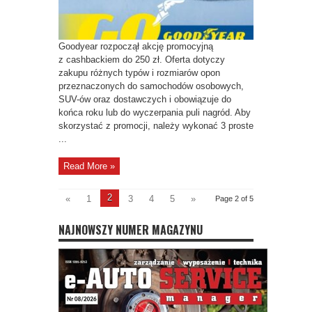
zł
w gotówce!
Goodyear rozpoczął akcję promocyjną
z cashbackiem do 250 zł. Oferta dotyczy
zakupu różnych typów i rozmiarów opon
przeznaczonych do samochodów osobowych,
SUV-ów oraz dostawczych i obowiązuje do
końca roku lub do wyczerpania puli nagród. Aby
skorzystać z promocji, należy wykonać 3 proste
...
Read More »
2
«
1
3
4
5
»
Page 2 of 5
NAJNOWSZY NUMER MAGAZYNU