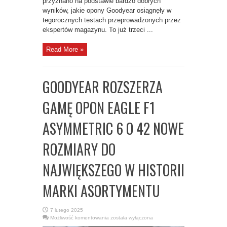
przyznano na podstawie bardzo dobrych
wyników, jakie opony Goodyear osiągnęły w
tegorocznych testach przeprowadzonych przez
ekspertów magazynu. To już trzeci ...
Read More »
GOODYEAR ROZSZERZA
GAMĘ OPON EAGLE F1
ASYMMETRIC 6 O 42 NOWE
ROZMIARY DO
NAJWIĘKSZEGO W HISTORII
MARKI ASORTYMENTU
7 lutego 2025
GOODYEAR
Możliwość komentowania
została wyłączona
ROZSZERZA