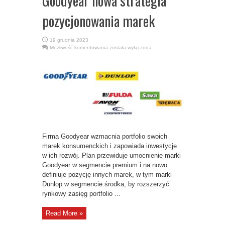
Goodyear nowa strategia
pozycjonowania marek
19 grudnia 2023
Goodyear
Możliwość komentowania
została wyłączona
nowa
strategia
pozycjonowania
marek
Firma Goodyear wzmacnia portfolio swoich
marek konsumenckich i zapowiada inwestycje
w ich rozwój. Plan przewiduje umocnienie marki
Goodyear w segmencie premium i na nowo
definiuje pozycję innych marek, w tym marki
Dunlop w segmencie środka, by rozszerzyć
rynkowy zasięg portfolio ...
Read More »