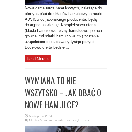
Nowa gama tarcz hamulcowych, należące do
oferty części do układów hamulcowych marki
ADVICS od japońskiego producenta, będą
dostępne na wiosnę. Kompleksowa oferta
(klocki hamulcowe, płyny hamulcowe, pompa
główna, cylinderki hamulcowe itp.) zostanie
uzupełniona o oczekiwany tysiąc pozycji.
Docelowo oferta będzie ...
Read More »
WYMIANA TO NIE
WSZYTSKO – JAK DBAĆ O
NOWE HAMULCE?
5 listopada 2024
WYMIANA
Możliwość komentowania
została wyłączona
TO
NIE
WSZYTSKO