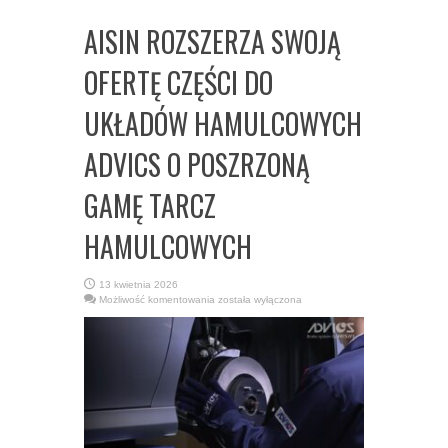
AISIN ROZSZERZA SWOJĄ
OFERTĘ CZĘŚCI DO
UKŁADÓW HAMULCOWYCH
ADVICS O POSZRZONĄ
GAMĘ TARCZ
HAMULCOWYCH
13 kwietnia 2026
AISIN
Możliwość komentowania
została wyłączona
ROZSZERZA
SWOJĄ
OFERTĘ
CZĘŚCI
DO
UKŁADÓW
HAMULCOWYCH
ADVICS
O
POSZRZONĄ
GAMĘ
TARCZ
HAMULCOWYCH