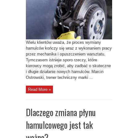
–
JAK
DBAĆ
O
NOWE
HAMULCE?
Wielu klientów uważa, że proces wymiany
hamulców kończy się wraz z wykonaniem pracy
przez mechanika i opuszczeniem warsztatu.
Tymczasem istnieje sporo rzeczy, które
kierowcy mogą zrobić, aby zadbać o skuteczne
i długie działanie nowych hamulców. Marcin
Ostrowski, trener techniczny marki ...
Read More »
Dlaczego zmiana płynu
hamulcowego jest tak
ważna?