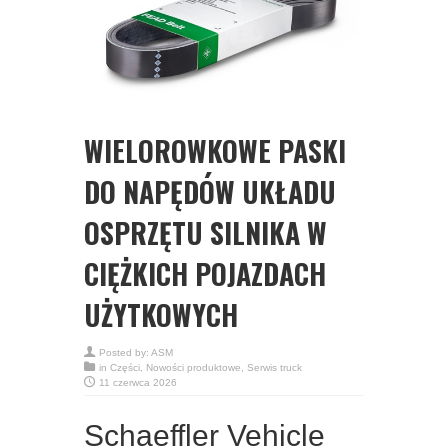
WIELOROWKOWE PASKI
DO NAPĘDÓW UKŁADU
OSPRZĘTU SILNIKA W
CIĘŻKICH POJAZDACH
UŻYTKOWYCH
Posted by:
ASM
in
Części
,
Nowości produktowe
,
Serwis truck
11 czerwca 2026
Schaeffler Vehicle