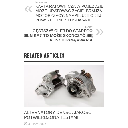
Previous:
KARTA RATOWNICZA W POJEŹDZIE
MOŻE URATOWAĆ ŻYCIE. BRANŻA
MOTORYZACYJNA APELUJE O JEJ
POWSZECHNE STOSOWANIE
Next:
„GĘSTSZY” OLEJ DO STAREGO
SILNIKA? TO MOŻE SKOŃCZYĆ SIĘ
KOSZTOWNĄ AWARIĄ
RELATED ARTICLES
ALTERNATORY DENSO: JAKOŚĆ
POTWIERDZONA TESTAMI
31 lipca 2026