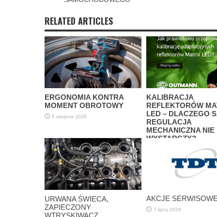
RELATED ARTICLES
ERGONOMIA KONTRA
KALIBRACJA
MOMENT OBROTOWY
REFLEKTORÓW MA
LED – DLACZEGO 
5 sierpnia 2026
REGULACJA
MECHANICZNA NIE
WYSTARCZY?
3 sierpnia 2026
AKCJE SERWISOWE 
URWANA ŚWIECA,
ZAPIECZONY
7 lipca 2026
WTRYSKIWACZ,