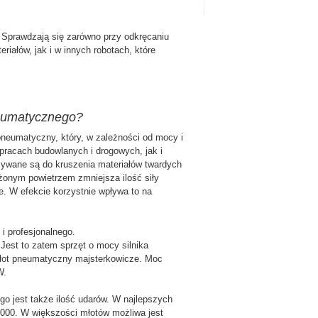
. Sprawdzają się zarówno przy odkręcaniu
riałów, jak i w innych robotach, które
neumatycznego?
neumatyczny, który, w zależności od mocy i
pracach budowlanych i drogowych, jak i
ywane są do kruszenia materiałów twardych
ężonym powietrzem zmniejsza ilość siły
e. W efekcie korzystnie wpływa to na
 profesjonalnego.
Jest to zatem sprzęt o mocy silnika
ą młot pneumatyczny majsterkowicze. Moc
W.
 jest także ilość udarów. W najlepszych
4000. W większości młotów możliwa jest