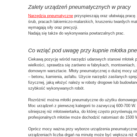
Zalety urządzeń pneumatycznych w pracy
Narzędzia pneumatyczne
przyspieszają oraz ułatwiają pracę
śrub, pracach lakierniczo-malarskich, kruszeniu twardych mate
wymagają siły oraz precyzji.
Nadają się także do wykonywania powtarzalnych prac.
Co wziąć pod uwagę przy kupnie młotka p
Ciekawą pozycję wśród narzędzi udarowych stanowi młotek p
wielkości, sprawdza się zarówno w fabrykach, montowniach, 
domowym warsztacie. Młoty pneumatycznej o dużej mocy uż
– betonu, kamienia, asfaltu. Użycie narzędzi zasilanych spr
fizycznej, jaką włożyć należy w roboty drogowe lub budowlan
szybkość wykonywanych robót.
Rozróżnić można młotki pneumatyczne do użytku domowego i
Moc urządzeń z pierwszej kategorii to zazwyczaj 600-700 W. 
silniejszej niż młotowiertarka, do której często przyrównuj
profesjonalnych młotów może dochodzić natomiast do 1500 
Oprócz mocy ważna przy wyborze urządzenia pneumatycznego
urządzeniach liczba drgań na minutę może być większa niż 