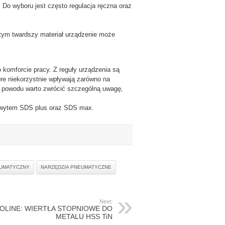
 Do wyboru jest często regulacja ręczna oraz
 tym twardszy materiał urządzenie może
komforcie pracy. Z reguły urządzenia są
óre niekorzystnie wpływają zarówno na
go powodu warto zwrócić szczególną uwagę,
chwytem SDS plus oraz SDS max.
UMATYCZNY
NARZĘDZIA PNEUMATYCZNE
Next:
OLINE: WIERTŁA STOPNIOWE DO
METALU HSS TiN