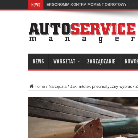
NEWS
KALIBRACJA REFLEKTORÓW MATRIX LED – DLA
NEWS
WARSZTAT
ZARZĄDZANIE
NOWO
Home
/
Narzędzia
/
Jaki młotek pneumatyczny wybrać? Z