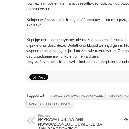
również samodzielna zmiana częstotliwości udarów i obrotów.
automatyczna.
Kolejna ważna wartość to prędkość obrotowa – im mniejsza,
skruszyć.
Kupując młot pneumatyczny, nie można zapomnieć również o 
ciężkie oraz dość duże. Dodatkowo kłopotliwe są drgania, kt
wygodę obsługi sprzętu, jak i na zdrowie użytkownika. Z te
czy urządzenie ma funkcję tłumienia drgań.
Inny ważny aspekt to uchwyt. Dostępne są urządzenia z u
Tagged with:
KLUCZE UDAROWE PNEUMATYCZNE
MŁOTEK PNE
NARZĘDZIA PROFESJONALNE
Previous:
NAPRAWA I USTAWIANIE
PR
NOWOCZESNEGO OŚWIETLENIA
SAMOCHODOWEGO