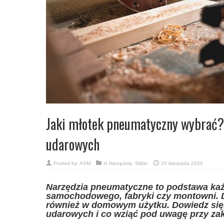
Jaki młotek pneumatyczny wybrać? 
udarowych
Posted by:
ASM
in
Narzędzia
,
Slider
20 listopada 2020
Narzędzia pneumatyczne to podstawa ka
samochodowego, fabryki czy montowni. 
również w domowym użytku. Dowiedz się, 
udarowych i co wziąć pod uwagę przy z