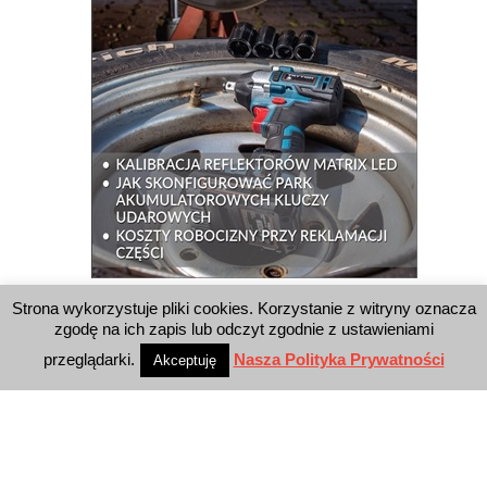
Strona wykorzystuje pliki cookies. Korzystanie z witryny oznacza
WYSZUKIWARKA
zgodę na ich zapis lub odczyt zgodnie z ustawieniami
przeglądarki.
Nasza Polityka Prywatności
Akceptuję
WYDAWNICTWO