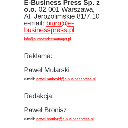
E-Business Press Sp. z
o.o.
02-001 Warszawa,
Al. Jerozolimskie 81/7.10
e-mail:
biuro@e-
businesspress.pl
info@autoservicemanager.pl
Reklama:
Pawel Mularski
e-mail:
pawel.mularski@e-businesspress.pl
Redakcja:
Paweł Bronisz
e-mail:
pawel.bronisz
@
e-businesspress.pl