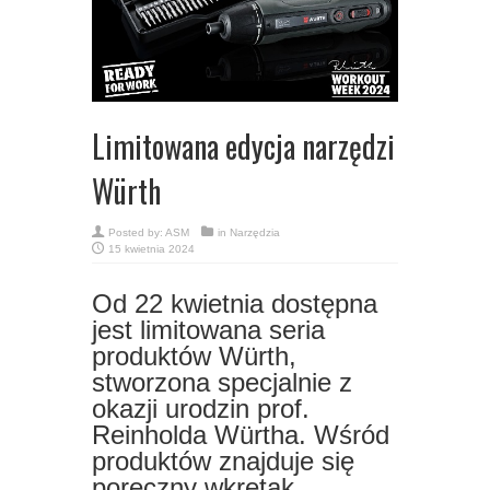
Limitowana edycja narzędzi
Würth
Posted by:
ASM
in
Narzędzia
15 kwietnia 2024
Od 22 kwietnia dostępna
jest limitowana seria
produktów Würth,
stworzona specjalnie z
okazji urodzin prof.
Reinholda Würtha. Wśród
produktów znajduje się
poręczny wkrętak