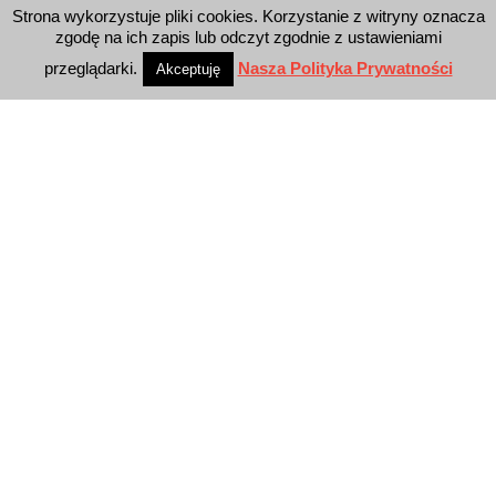
Strona wykorzystuje pliki cookies. Korzystanie z witryny oznacza
WYSZUKIWARKA
zgodę na ich zapis lub odczyt zgodnie z ustawieniami
przeglądarki.
Nasza Polityka Prywatności
Akceptuję
WYDAWNICTWO
Reklama
E-wydanie
Newsletter
Polityka prywatności
KONTAKT
E-Business Press Sp. z o.o.
Al. Jerozolimskie 81/7.10
02-001 Warszawa
E-mail: biuro@e-businesspress.pl