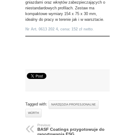
gniazdami oraz wkrętów zabezpieczających o
niestandardowych profilach. Zestaw ma
kompaktowe wymiary 154 x 75 x 30 mm,
idealny do pracy w terenie jak i w warsztacie.
Nr Art. 0613 202 4, cena: 152 zł netto
.
Tagged with:
NARZĘDZIA PROFESJONALNE
WÜRTH
Previous:
BASF Coatings przygotowuje do
raportowania ESG