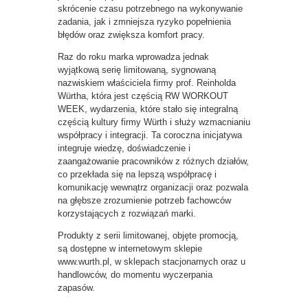
skrócenie czasu potrzebnego na wykonywanie
zadania, jak i zmniejsza ryzyko popełnienia
błędów oraz zwiększa komfort pracy.
Raz do roku marka wprowadza jednak
wyjątkową serię limitowaną, sygnowaną
nazwiskiem właściciela firmy prof. Reinholda
Würtha, która jest częścią RW WORKOUT
WEEK, wydarzenia, które stało się integralną
częścią kultury firmy Würth i służy wzmacnianiu
współpracy i integracji. Ta coroczna inicjatywa
integruje wiedzę, doświadczenie i
zaangażowanie pracowników z różnych działów,
co przekłada się na lepszą współpracę i
komunikację wewnątrz organizacji oraz pozwala
na głębsze zrozumienie potrzeb fachowców
korzystających z rozwiązań marki.
Produkty z serii limitowanej, objęte promocją,
są dostępne w internetowym sklepie
www.wurth.pl, w sklepach stacjonarnych oraz u
handlowców, do momentu wyczerpania
zapasów.