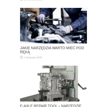
JAKIE NARZĘDZIA WARTO MIEĆ POD
RĘKĄ
1 listopada 2025
E-AXLE REPAIR TOOL – NARZĘDZIE