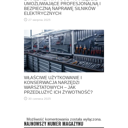
UMOŻLIWIAJĄCE PROFESJONALNĄ I
BEZPIECZNĄ NAPRAWĘ SILNIKÓW
ELEKTRYCZNYCH
27 sierpnia 2025
WŁAŚCIWE UŻYTKOWANIE I
KONSERWACJA NARZĘDZI
WARSZTATOWYCH – JAK
PRZEDŁUŻYĆ ICH ŻYWOTNOŚĆ?
30 czerwca 2025
Możliwość komentowania została wyłączona.
NAJNOWSZY NUMER MAGAZYNU