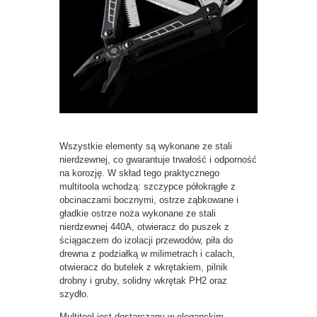
Wszystkie elementy są wykonane ze stali
nierdzewnej, co gwarantuje trwałość i odporność
na korozję. W skład tego praktycznego
multitoola wchodzą: szczypce półokrągłe z
obcinaczami bocznymi, ostrze ząbkowane i
gładkie ostrze noża wykonane ze stali
nierdzewnej 440A, otwieracz do puszek z
ściągaczem do izolacji przewodów, piła do
drewna z podziałką w milimetrach i calach,
otwieracz do butelek z wkrętakiem, pilnik
drobny i gruby, solidny wkrętak PH2 oraz
szydło.
Multitool jest dostarczany w eleganckim,