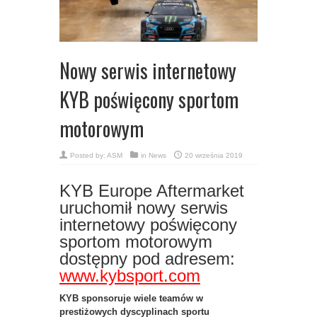
Nowy serwis internetowy
KYB poświęcony sportom
motorowym
Posted by:
ASM
in
News
20 września 2019
KYB Europe Aftermarket
uruchomił nowy serwis
internetowy poświęcony
sportom motorowym
dostępny pod adresem:
www.kybsport.com
KYB sponsoruje wiele teamów w
prestiżowych dyscyplinach sportu