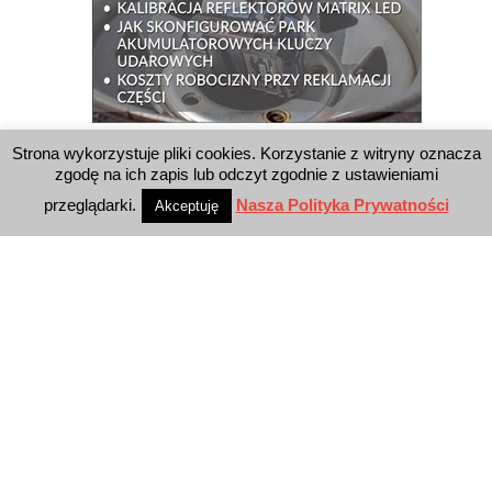
Strona wykorzystuje pliki cookies. Korzystanie z witryny oznacza
WYSZUKIWARKA
zgodę na ich zapis lub odczyt zgodnie z ustawieniami
przeglądarki.
Nasza Polityka Prywatności
Akceptuję
WYDAWNICTWO
Reklama
E-wydanie
Newsletter
Polityka prywatności