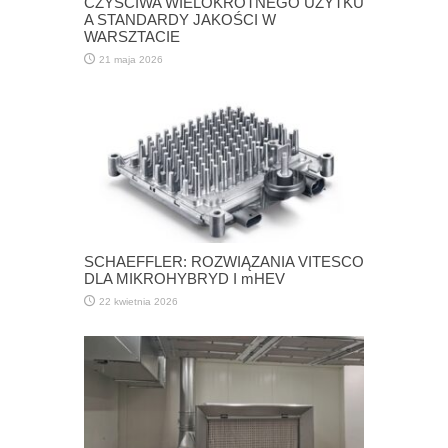
CZYŚCIWA WIELOKROTNEGO UŻYTKU
A STANDARDY JAKOŚCI W
WARSZTACIE
21 maja 2026
SCHAEFFLER: ROZWIĄZANIA VITESCO
DLA MIKROHYBRYD I mHEV
22 kwietnia 2026