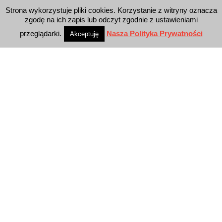
DODAJ KOMENTARZ
Strona wykorzystuje pliki cookies. Korzystanie z witryny oznacza
zgodę na ich zapis lub odczyt zgodnie z ustawieniami
Musisz się
zalogować
, aby móc dodać
komentarz.
przeglądarki.
Nasza Polityka Prywatności
Akceptuję
NAJNOWSZY NUMER MAGAZYNU