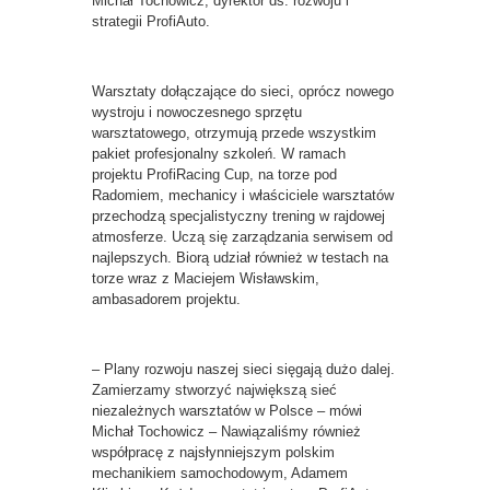
Michał Tochowicz, dyrektor ds. rozwoju i
strategii ProfiAuto.
Warsztaty dołączające do sieci, oprócz nowego
wystroju i nowoczesnego sprzętu
warsztatowego, otrzymują przede wszystkim
pakiet profesjonalny szkoleń. W ramach
projektu ProfiRacing Cup, na torze pod
Radomiem, mechanicy i właściciele warsztatów
przechodzą specjalistyczny trening w rajdowej
atmosferze. Uczą się zarządzania serwisem od
najlepszych. Biorą udział również w testach na
torze wraz z Maciejem Wisławskim,
ambasadorem projektu.
– Plany rozwoju naszej sieci sięgają dużo dalej.
Zamierzamy stworzyć największą sieć
niezależnych warsztatów w Polsce – mówi
Michał Tochowicz – Nawiązaliśmy również
współpracę z najsłynniejszym polskim
mechanikiem samochodowym, Adamem