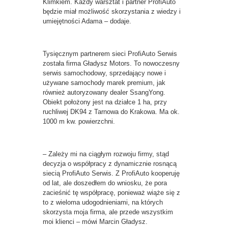
Klimkiem. Każdy warsztat i partner ProfiAuto
będzie miał możliwość skorzystania z wiedzy i
umiejętności Adama – dodaje.
Tysięcznym partnerem sieci ProfiAuto Serwis
została firma Gładysz Motors. To nowoczesny
serwis samochodowy, sprzedający nowe i
używane samochody marek premium, jak
również autoryzowany dealer SsangYong.
Obiekt położony jest na działce 1 ha, przy
ruchliwej DK94 z Tarnowa do Krakowa. Ma ok.
1000 m kw. powierzchni.
– Zależy mi na ciągłym rozwoju firmy, stąd
decyzja o współpracy z dynamicznie rosnącą
siecią ProfiAuto Serwis. Z ProfiAuto kooperuję
od lat, ale doszedłem do wniosku, że pora
zacieśnić tę współpracę, ponieważ wiąże się z
to z wieloma udogodnieniami, na których
skorzysta moja firma, ale przede wszystkim
moi klienci – mówi Marcin Gładysz.