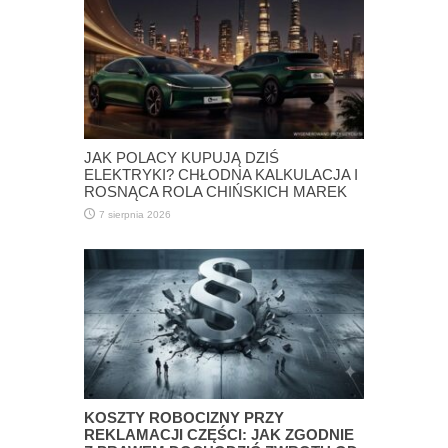
JAK POLACY KUPUJĄ DZIŚ
ELEKTRYKI? CHŁODNA KALKULACJA I
ROSNĄCA ROLA CHIŃSKICH MAREK
7 sierpnia 2026
KOSZTY ROBOCIZNY PRZY
REKLAMACJI CZĘŚCI: JAK ZGODNIE