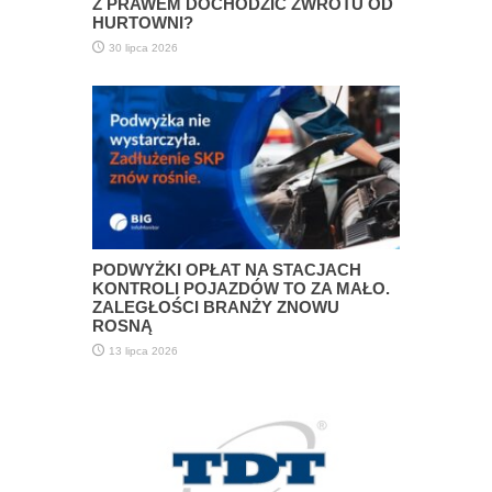
Z PRAWEM DOCHODZIĆ ZWROTU OD
HURTOWNI?
30 lipca 2026
PODWYŻKI OPŁAT NA STACJACH
KONTROLI POJAZDÓW TO ZA MAŁO.
ZALEGŁOŚCI BRANŻY ZNOWU
ROSNĄ
13 lipca 2026