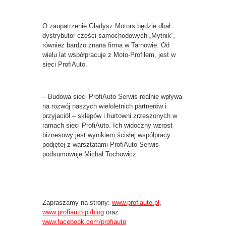
O zaopatrzenie Gładysz Motors będzie dbał
dystrybutor części samochodowych „Mytnik”,
również bardzo znana firma w Tarnowie. Od
wielu lat współpracuje z Moto-Profilem, jest w
sieci ProfiAuto.
– Budowa sieci ProfiAuto Serwis realnie wpływa
na rozwój naszych wieloletnich partnerów i
przyjaciół – sklepów i hurtowni zrzeszonych w
ramach sieci ProfiAuto. Ich widoczny wzrost
biznesowy jest wynikiem ścisłej współpracy
podjętej z warsztatami ProfiAuto Serwis –
podsumowuje Michał Tochowicz.
Zapraszamy na strony:
www.profiauto.pl
,
www.profiauto.pl/blog
oraz
www.facebook.com/profiauto