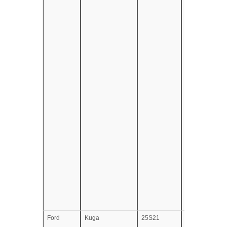
Ford
Kuga
25S21
e13*2007/46*