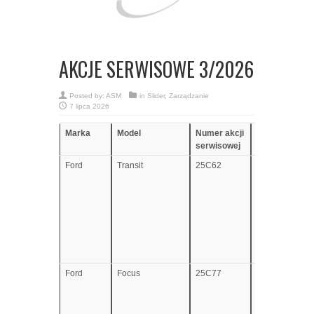
AKCJE SERWISOWE 3/2026
Posted by:
ASM
in
Slider
,
Zarządzanie
7 lipca 2026
Marka
Model
Numer akcji
Numer homolo
serwisowej
Ford
Transit
25C62
e1*2007/46*1
Ford
Focus
25C77
e13*2007/46*