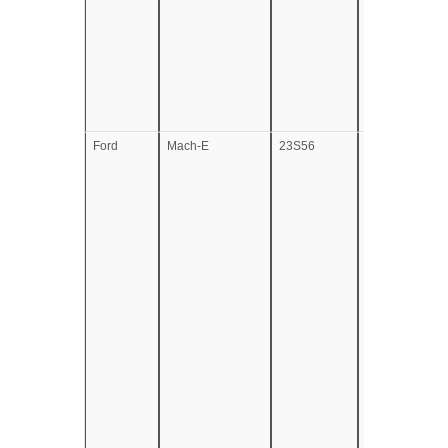
Ford
Mach-E
23S56
e13*2007/46*