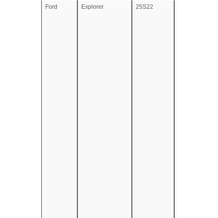
Ford
Explorer
25S22
e13*2007/46*