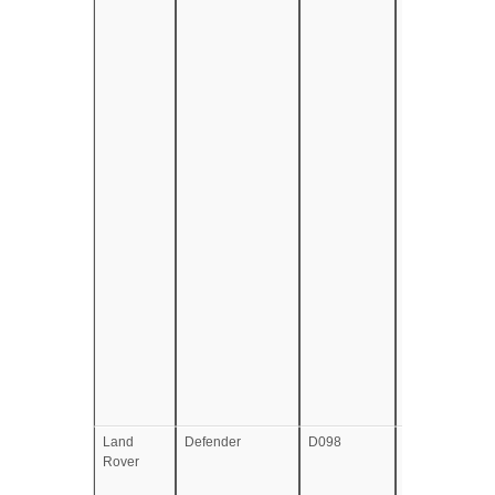
Land
Defender
D098
e5*2007/46*0
Rover