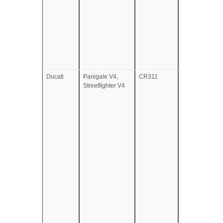
Ducati
Panigale V4,
CR311
e49*168/2013
Streetfighter V4
e49*168/2013
e5*168/2013*