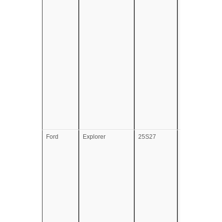
Ford
Explorer
25S27
e13*2007/46*