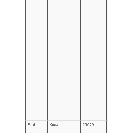
Ford
Kuga
25C79
e13*2007/46*