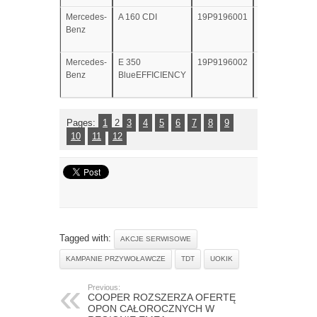
Mercedes-
A 160 CDI
19P9196001
brak
Benz
Mercedes-
E 350
19P9196002
brak
Benz
BlueEFFICIENCY
Pages:
1
2
3
4
5
6
7
8
9
10
11
12
Tagged with:
AKCJE SERWISOWE
KAMPANIE PRZYWOŁAWCZE
TDT
UOKIK
Previous:
COOPER ROZSZERZA OFERTĘ
OPON CAŁOROCZNYCH W