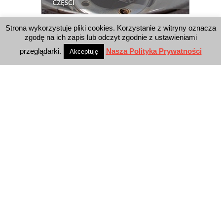
Strona wykorzystuje pliki cookies. Korzystanie z witryny oznacza
WYSZUKIWARKA
zgodę na ich zapis lub odczyt zgodnie z ustawieniami
przeglądarki.
Nasza Polityka Prywatności
Akceptuję
WYDAWNICTWO
Reklama
E-wydanie
Newsletter
Polityka prywatności
KONTAKT
E-Business Press Sp. z o.o.
Al. Jerozolimskie 81/7.10
02-001 Warszawa