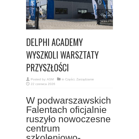
DELPHI ACADEMY
WYSZKOLI WARSZTATY
PRZYSZŁOŚCI
Posted by:
ASM
in
Części
,
Zarządzanie
22 czerwca 2026
W podwarszawskich
Falentach oficjalnie
ruszyło nowoczesne
centrum
szkoleniowo-