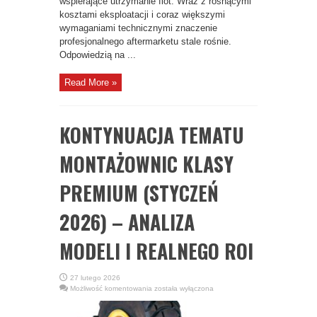
wspierające utrzymanie flot. Wraz z rosnącymi
kosztami eksploatacji i coraz większymi
wymaganiami technicznymi znaczenie
profesjonalnego aftermarketu stale rośnie.
Odpowiedzią na ...
Read More »
KONTYNUACJA TEMATU
MONTAŻOWNIC KLASY
PREMIUM (STYCZEŃ
2026) – ANALIZA
MODELI I REALNEGO ROI
27 lutego 2026
KONTYNUACJA
Możliwość komentowania
została wyłączona
TEMATU
MONTAŻOWNIC
KLASY