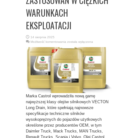
ZASTOSOWAŃ W CIĘŻKICH
WARUNKACH
EKSPLOATACJI
14 sierpnia 2025
CASTROL
Możliwość komentowania
została wyłączona
WPROWADZA
NAJWYŻSZEJ
KLASY
OLEJE
SILNIKOWE
VECTON
O NISKIEJ
LEPKOŚCI
DO
ZASTOSOWAŃ
W
CIĘŻKICH
WARUNKACH
EKSPLOATACJI
Marka Castrol wprowadziła nową gamę
najwyższej klasy olejów silnikowych VECTON
Long Drain, które spełniają najnowsze
specyfikacje techniczne silników
wysokoprężnych do pojazdów użytkowych
określone przez producentów OEM, w tym
Daimler Truck, Mack Trucks, MAN Trucks,
Renault Trucks, Scania i Volvo. Olej Castrol