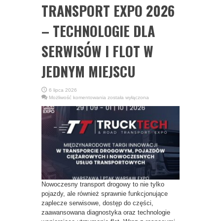
TRANSPORT EXPO 2026
– TECHNOLOGIE DLA
SERWISÓW I FLOT W
JEDNYM MIEJSCU
6 lipca 2026
TRUCKTECH
Możliwość komentowania
została wyłączona
&
ROAD
TRANSPORT
EXPO
2026
–
TECHNOLOGIE
DLA
SERWISÓW
I
FLOT
W
JEDNYM
MIEJSCU
Nowoczesny transport drogowy to nie tylko
pojazdy, ale również sprawnie funkcjonujące
zaplecze serwisowe, dostęp do części,
zaawansowana diagnostyka oraz technologie