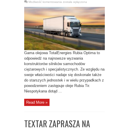
JAKIE
Możliwość komentowania
została wyłączona
OLEJE
DO
SILNIKÓW
POJAZDÓW
CIĘŻAROWYCH
I
SPECJALISTYCZNYCH ?
Gama olejowa TotalEnergies Rubia Optima to
odpowiedź na najnowsze wyzwania
konstruktorów silników samochodów
ciężarowych i specjalistycznych. Ze względu na
swoje właściwości nadaje się doskonale także
do starszych jednostek i w wielu przypadkach z
powodzeniem zastępuje oleje Rubia Tir.
Niespotykana dotąd ...
Read More »
TEXTAR ZAPRASZA NA