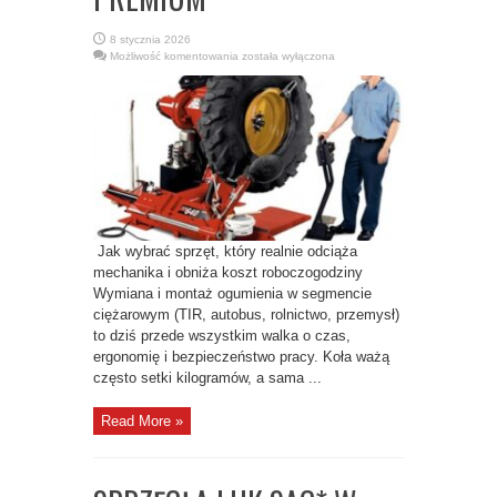
8 stycznia 2026
MONTAŻOWNICE
Możliwość komentowania
została wyłączona
DO
OPON
CIĘŻAROWYCH
„KLASY
PREMIUM”
Jak wybrać sprzęt, który realnie odciąża
mechanika i obniża koszt roboczogodziny
Wymiana i montaż ogumienia w segmencie
ciężarowym (TIR, autobus, rolnictwo, przemysł)
to dziś przede wszystkim walka o czas,
ergonomię i bezpieczeństwo pracy. Koła ważą
często setki kilogramów, a sama ...
Read More »