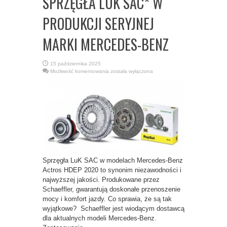
SPRZĘGŁA LUK SAC* W
PRODUKCJI SERYJNEJ
MARKI MERCEDES-BENZ
15 października 2025
SPRZĘGŁA
Możliwość komentowania
została wyłączona
LUK
SAC*
W
PRODUKCJI
SERYJNEJ
MARKI
MERCEDES-
BENZ
Sprzęgła LuK SAC w modelach Mercedes-Benz
Actros HDEP 2020 to synonim niezawodności i
najwyższej jakości. Produkowane przez
Schaeffler, gwarantują doskonałe przenoszenie
mocy i komfort jazdy. Co sprawia, że są tak
wyjątkowe? Schaeffler jest wiodącym dostawcą
dla aktualnych modeli Mercedes-Benz.