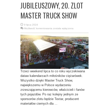
JUBILEUSZOWY, 20. ZLOT
MASTER TRUCK SHOW
9 lipca 2024
TEXTAR
Możliwość komentowania
została wyłączona
ZAPRASZA
NA
JUBILEUSZOWY,
20.
ZLOT
MASTER
TRUCK
SHOW
Trzeci weekend lipca to co roku wyczekiwana
dataw kalendarzach miłośników ciężarówek.
Wszystko dzięki Master Truck Show,
największemu w Polsce wydarzeniu
zrzeszającemu kierowców, właścicieli i fanów
tych pojazdów. Po raz kolejny jednym ze
sponsorów zlotu będzie Textar, producent
materiałów ciernych dla ...