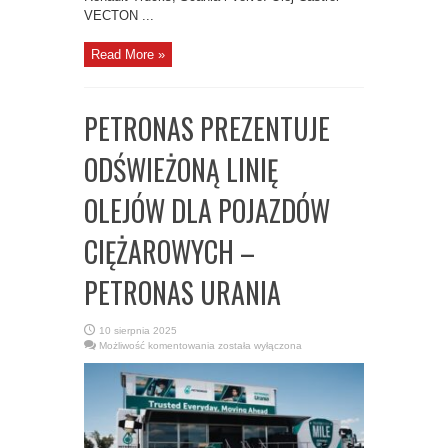
VECTON ...
Read More »
PETRONAS PREZENTUJE
ODŚWIEŻONĄ LINIĘ
OLEJÓW DLA POJAZDÓW
CIĘŻAROWYCH –
PETRONAS URANIA
10 sierpnia 2025
PETRONAS
Możliwość komentowania
została wyłączona
PREZENTUJE
ODŚWIEŻONĄ
LINIĘ
OLEJÓW
DLA
POJAZDÓW
CIĘŻAROWYCH
–
PETRONAS