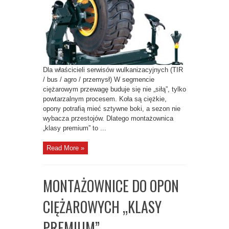
PREMIUM
(STYCZEŃ
2026)
–
ANALIZA
MODELI
I
REALNEGO
ROI
Dla właścicieli serwisów wulkanizacyjnych (TIR
/ bus / agro / przemysł) W segmencie
ciężarowym przewagę buduje się nie „siłą”, tylko
powtarzalnym procesem. Koła są ciężkie,
opony potrafią mieć sztywne boki, a sezon nie
wybacza przestojów. Dlatego montażownica
„klasy premium” to ...
Read More »
MONTAŻOWNICE DO OPON
CIĘŻAROWYCH „KLASY
PREMIUM”