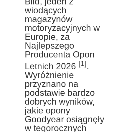
Bild, jeden z
wiodących
magazynów
motoryzacyjnych w
Europie, za
Najlepszego
Producenta Opon
[1]
Letnich 2026
.
Wyróżnienie
przyznano na
podstawie bardzo
dobrych wyników,
jakie opony
Goodyear osiągnęły
w tegorocznych