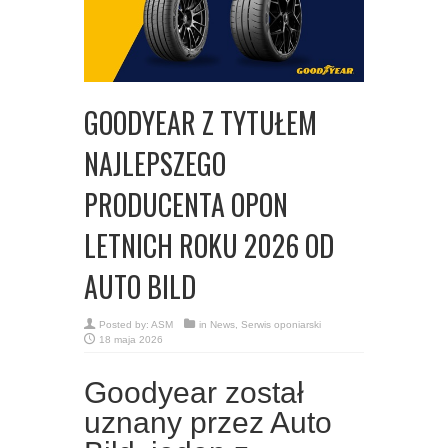
GOODYEAR Z TYTUŁEM
NAJLEPSZEGO
PRODUCENTA OPON
LETNICH ROKU 2026 OD
AUTO BILD
Posted by:
ASM
in
News
,
Serwis oponiarski
18 maja 2026
Goodyear został
uznany przez Auto