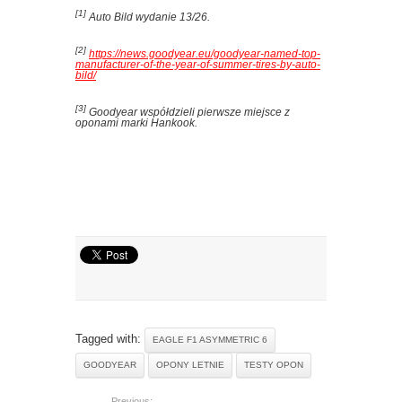
[1]
Auto Bild wydanie 13/26.
[2]
https://news.goodyear.eu/goodyear-named-top-
manufacturer-of-the-year-of-summer-tires-by-auto-
bild/
[3]
Goodyear współdzieli pierwsze miejsce z
oponami marki Hankook.
Tagged with:
EAGLE F1 ASYMMETRIC 6
GOODYEAR
OPONY LETNIE
TESTY OPON
Previous: