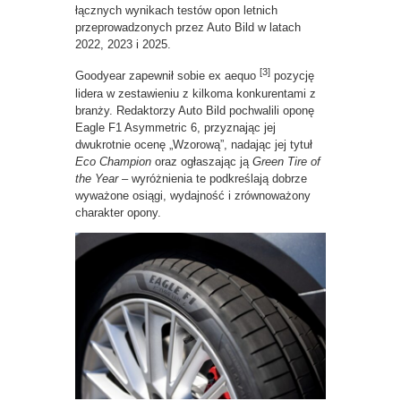
łącznych wynikach testów opon letnich
przeprowadzonych przez Auto Bild w latach
2022, 2023 i 2025.
[3]
Goodyear zapewnił sobie ex aequo
pozycję
lidera w zestawieniu z kilkoma konkurentami z
branży. Redaktorzy Auto Bild pochwalili oponę
Eagle F1 Asymmetric 6, przyznając jej
dwukrotnie ocenę „Wzorową”, nadając jej tytuł
Eco Champion
oraz ogłaszając ją
Green Tire of
the Year
– wyróżnienia te podkreślają dobrze
wyważone osiągi, wydajność i zrównoważony
charakter opony.