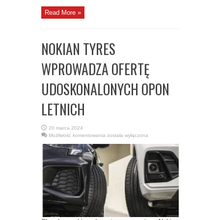
Read More »
NOKIAN TYRES
WPROWADZA OFERTĘ
UDOSKONALONYCH OPON
LETNICH
20 marca 2024
NOKIAN
Możliwość komentowania
została wyłączona
TYRES
WPROWADZA
OFERTĘ
UDOSKONALONYCH
OPON
LETNICH