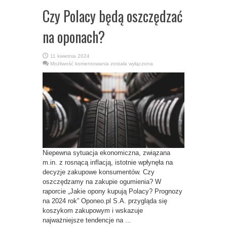
Czy Polacy będą oszczędzać
na oponach?
11 kwietnia 2024
Czy
Możliwość komentowania
została wyłączona
Polacy
będą
oszczędzać
na
oponach?
Niepewna sytuacja ekonomiczna, związana
m.in. z rosnącą inflacją, istotnie wpłynęła na
decyzje zakupowe konsumentów. Czy
oszczędzamy na zakupie ogumienia? W
raporcie „Jakie opony kupują Polacy? Prognozy
na 2024 rok” Oponeo.pl S.A. przygląda się
koszykom zakupowym i wskazuje
najważniejsze tendencje na ...