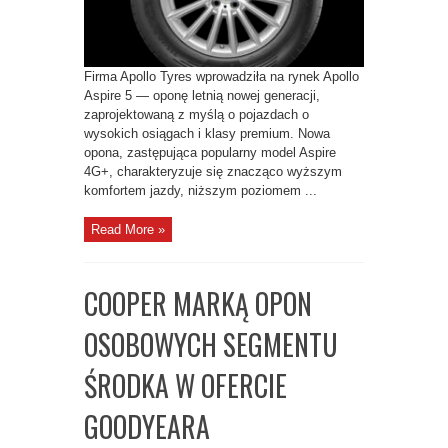
W
POJAZDACH
O
WYSOKICH
OSIĄGACH
ORAZ
Firma Apollo Tyres wprowadziła na rynek Apollo
KLASY
PREMIUM
Aspire 5 — oponę letnią nowej generacji,
zaprojektowaną z myślą o pojazdach o
wysokich osiągach i klasy premium. Nowa
opona, zastępująca popularny model Aspire
4G+, charakteryzuje się znacząco wyższym
komfortem jazdy, niższym poziomem ...
Read More »
COOPER MARKĄ OPON
OSOBOWYCH SEGMENTU
ŚRODKA W OFERCIE
GOODYEARA