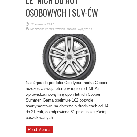
LETNICH DO AUT
OSOBOWYCH I SUV-ÓW
22 kwietnia 2026
COOPER
Możliwość komentowania
została wyłączona
ROZSZERZA
OFERTĘ
W
REGIONIE
EMEA:
NOWA
GAMA
OPON
LETNICH
DO
AUT
OSOBOWYCH
I
SUV-
ÓW
Należąca do portfolio Goodyear marka Cooper
rozszerza swoją ofertę w regionie EMEA i
wprowadza nową linię opon letnich Cooper
Summer. Gama obejmuje 162 pozycje
asortymentowe na obręcze o średnicach od 14
do 21 cali, co odpowiada 81 proc. najczęściej
poszukiwanych ...
Read More »