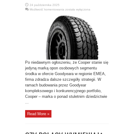
24 października 2025
COOPER
Możliwość komentowania
została wyłączona
MARKĄ
OPON
OSOBOWYCH
SEGMENTU
ŚRODKA
W
OFERCIE
GOODYEARA
Po niedawnym ogłoszeniu, że Cooper stanie się
jedyną marką opon osobowych segmentu
środka w ofercie Goodyeara w regionie EMEA,
firma zdradza dalsze szczegóły strategii. W
ramach budowania przez Goodyear
kompleksowego i konkurencyjnego portfolio,
Cooper – marka o ponad stuletnim dziedzictwie
...
Read More »