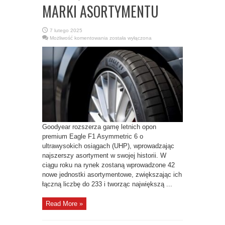
MARKI ASORTYMENTU
7 lutego 2025
GOODYEAR
Możliwość komentowania
została wyłączona
ROZSZERZA
GAMĘ
OPON
EAGLE
F1
ASYMMETRIC
6
O
42
NOWE
ROZMIARY
DO
NAJWIĘKSZEGO
W
HISTORII
Goodyear rozszerza gamę letnich opon
MARKI
ASORTYMENTU
premium Eagle F1 Asymmetric 6 o
ultrawysokich osiągach (UHP), wprowadzając
najszerszy asortyment w swojej historii. W
ciągu roku na rynek zostaną wprowadzone 42
nowe jednostki asortymentowe, zwiększając ich
łączną liczbę do 233 i tworząc największą ...
Read More »