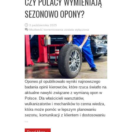
CZY POLACY WYMIENIAJĄ
SEZONOWO OPONY?
3 października 2025
CZY
Możliwość komentowania
została wyłączona
POLACY
WYMIENIAJĄ
SEZONOWO
OPONY?
Oponeo.pl opublikowało wyniki najnowszego
badania opinii kierowców, które rzuca światło na
aktualne nawyki związane z wymianą opon w
Polsce. Dla właścicieli warsztatów,
wulkanizatorów i mechaników to cenna wiedza,
która może pomóc w lepszym planowaniu
sezonu, komunikacji z klientem i dostosowaniu
...