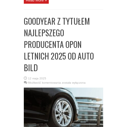
Read More »
GOODYEAR Z TYTUŁEM
NAJLEPSZEGO
PRODUCENTA OPON
LETNICH 2025 OD AUTO
BILD
12 maja 2025
GOODYEAR
Możliwość komentowania
została wyłączona
Z
TYTUŁEM
NAJLEPSZEGO
PRODUCENTA
OPON
LETNICH
2025
OD
AUTO
BILD