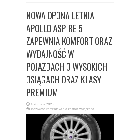
NOWA OPONA LETNIA
APOLLO ASPIRE 5
ZAPEWNIA KOMFORT ORAZ
WYDAJNOŚĆ W
POJAZDACH O WYSOKICH
OSIĄGACH ORAZ KLASY
PREMIUM
8 stycznia 2026
NOWA
Możliwość komentowania
została wyłączona
OPONA
LETNIA
APOLLO
ASPIRE
5
ZAPEWNIA
KOMFORT
ORAZ
WYDAJNOŚĆ